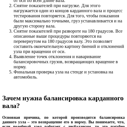
от оси по всей длине вала.
Снятие показателей при нагрузке. Для этого
нагружается один из концов карданного вала и процесс
тестирования повторяется. Для того, чтобы показания
были максимально точными, груз устанавливается и на
другую сторону вала.
Снятие показателей при развороте на 180 градусов. Все
описанные выше процедуры повторяются на
перевернутом на 180 градусов валу. Это позволяет
составить окончательную картину биений и отклонений
узла при вращении от оси.
Выявление точек отклонения и наваривание
балансировочных грузов, возвращающих вращение в
норму.
Финальная проверка узла на стенде и установка на
автомобиль.
Зачем нужна балансировка карданного
вала?
Основная причина, по которой производится балансировка
данного узла – это возвращение его в норму. Вы понимаете, что,
если подобный узел работает с дисбалансом, то это пагубно