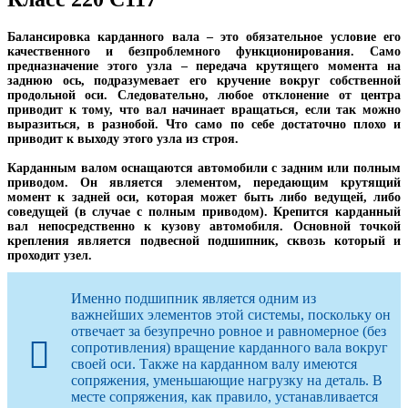
Балансировка карданного вала – это обязательное условие его
качественного и безпроблемного функционирования. Само
предназначение этого узла – передача крутящего момента на
заднюю ось, подразумевает его кручение вокруг собственной
продольной оси. Следовательно, любое отклонение от центра
приводит к тому, что вал начинает вращаться, если так можно
выразиться, в разнобой. Что само по себе достаточно плохо и
приводит к выходу этого узла из строя.
Карданным валом оснащаются автомобили с задним или полным
приводом. Он является элементом, передающим крутящий
момент к задней оси, которая может быть либо ведущей, либо
соведущей (в случае с полным приводом). Крепится карданный
вал непосредственно к кузову автомобиля. Основной точкой
крепления является подвесной подшипник, сквозь который и
проходит узел.
Именно подшипник является одним из
важнейших элементов этой системы, поскольку он
отвечает за безупречно ровное и равномерное (без
сопротивления) вращение карданного вала вокруг
своей оси. Также на карданном валу имеются
сопряжения, уменьшающие нагрузку на деталь. В
месте сопряжения, как правило, устанавливается