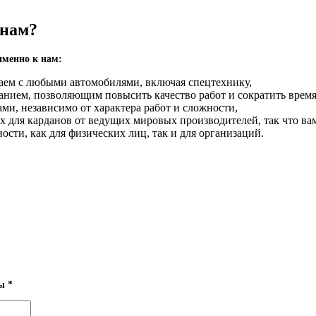
 нам?
именно к нам:
аем с любыми автомобилями, включая спецтехнику,
нием, позволяющим повысить качество работ и сократить время
ми, независимо от характера работ и сложности,
для карданов от ведущих мировых производителей, так что вам
сти, как для физических лиц, так и для организаций.
.
ны
*