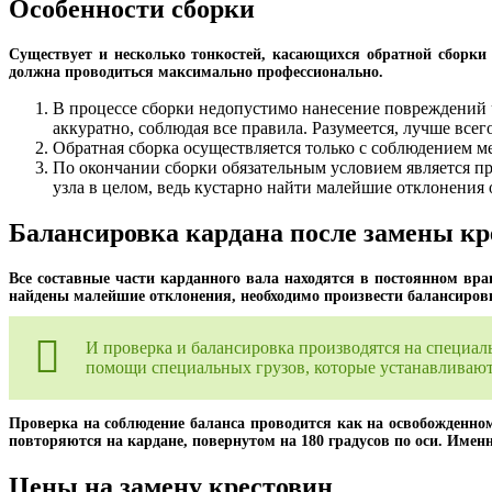
Особенности сборки
Существует и несколько тонкостей, касающихся обратной сборки 
должна проводиться максимально профессионально.
В процессе сборки недопустимо нанесение повреждений ч
аккуратно, соблюдая все правила. Разумеется, лучше всег
Обратная сборка осуществляется только с соблюдением м
По окончании сборки обязательным условием является пр
узла в целом, ведь кустарно найти малейшие отклонения 
Балансировка кардана после замены кр
Все составные части карданного вала находятся в постоянном вра
найдены малейшие отклонения, необходимо произвести балансиров
И проверка и балансировка производятся на специа
помощи специальных грузов, которые устанавливаютс
Проверка на соблюдение баланса проводится как на освобожденном 
повторяются на кардане, повернутом на 180 градусов по оси. Име
Цены на замену крестовин