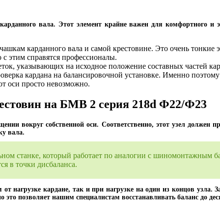
карданного вала. Этот элемент крайне важен для комфортного и э
ашкам карданного вала и самой крестовине. Это очень тонкие э
о с этим справятся профессионалы.
еток, указывающих на исходное положение составных частей кард
оверка кардана на балансировочной установке. Именно поэтому
от оси просто невозможно.
естовин на БМВ 2 серия 218d Ф22/Ф23
щении вокруг собственной оси. Соответственно, этот узел должен пр
ку вала.
льном станке, который работает по аналогии с шиномонтажным 
я в точки дисбаланса.
от нагрузке кардане, так и при нагрузке на один из концов узла. З
нно это позволяет нашим специалистам восстанавливать баланс до де