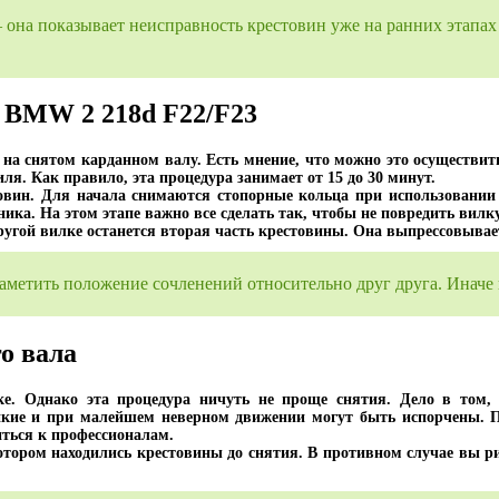
– она показывает неисправность крестовин уже на ранних этапах 
 BMW 2 218d F22/F23
на снятом карданном валу. Есть мнение, что можно это осуществить 
я. Как правило, эта процедура занимает от 15 до 30 минут.
стовин. Для начала снимаются стопорные кольца при использовани
ика. На этом этапе важно все сделать так, чтобы не повредить вилку
другой вилке останется вторая часть крестовины. Она выпрессовыва
аметить положение сочленений относительно друг друга. Иначе 
о вала
ке. Однако эта процедура ничуть не проще снятия. Дело в том, 
пкие и при малейшем неверном движении могут быть испорчены. П
иться к профессионалам.
котором находились крестовины до снятия. В противном случае вы ри