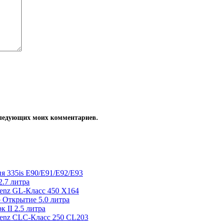
оследующих моих комментариев.
я 335is E90/E91/E92/E93
.7 литра
enz GL-Класс 450 X164
 Открытие 5.0 литра
 II 2.5 литра
Benz CLC-Класс 250 CL203