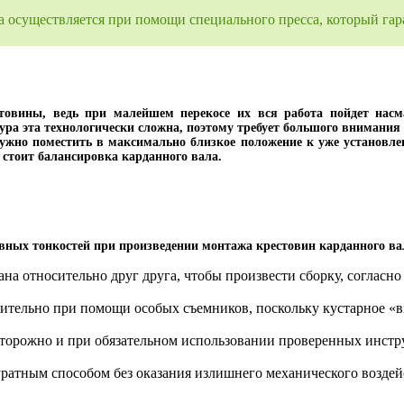
на осуществляется при помощи специального пресса, который гар
стовины, ведь при малейшем перекосе их вся работа пойдет насм
дура эта технологически сложна, поэтому требует большого внимани
нужно поместить в максимально близкое положение к уже установлен
 стоит балансировка карданного вала.
вных тонкостей при произведении монтажа крестовин карданного ва
ана относительно друг друга, чтобы произвести сборку, соглас
ительно при помощи особых съемников, поскольку кустарное «в
сторожно и при обязательном использовании проверенных инстр
ратным способом без оказания излишнего механического воздей