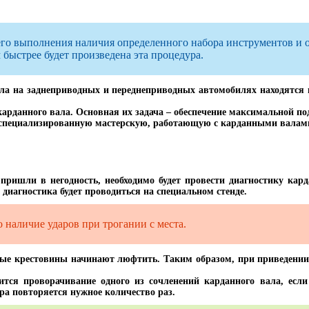
оего выполнения наличия определенного набора инструментов и 
быстрее будет произведена эта процедура.
ла на заднеприводных и переднеприводных автомобилях находятся в 
арданного вала. Основная их задача – обеспечение максимальной по
специализированную мастерскую, работающую с карданными валами
 пришли в негодность, необходимо будет провести диагностику кард
е диагностика будет проводиться на специальном стенде.
о наличие ударов при трогании с места.
тые крестовины начинают люфтить. Таким образом, при приведении
ится проворачивание одного из сочленений карданного вала, если
ра повторяется нужное количество раз.