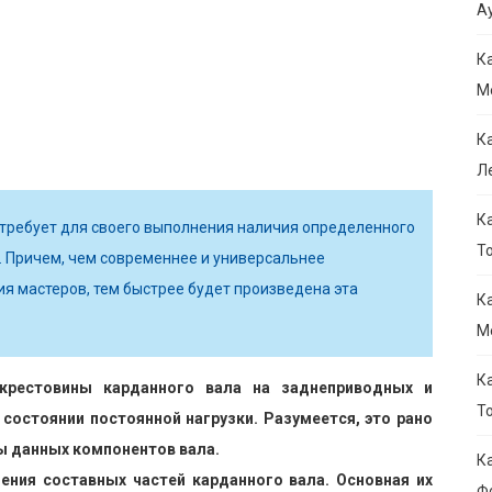
Ау
К
M
К
Л
К
 требует для своего выполнения наличия определенного
То
. Причем, чем современнее и универсальнее
я мастеров, тем быстрее будет произведена эта
К
M
К
крестовины карданного вала на заднеприводных и
Т
состоянии постоянной нагрузки. Разумеется, это рано
ы данных компонентов вала.
К
ения составных частей карданного вала. Основная их
Ф