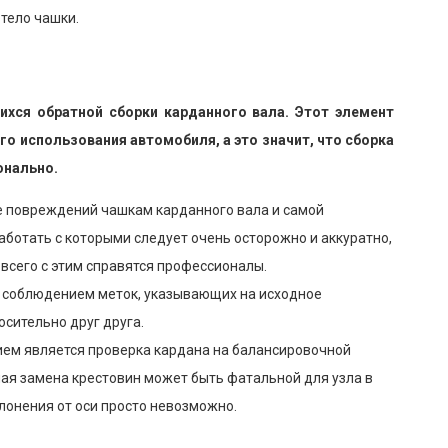
тело чашки.
ихся обратной сборки карданного вала. Этот элемент
о использования автомобиля, а это значит, что сборка
онально.
е повреждений чашкам карданного вала и самой
аботать с которыми следует очень осторожно и аккуратно,
 всего с этим справятся профессионалы.
с соблюдением меток, указывающих на исходное
осительно друг друга.
ием является проверка кардана на балансировочной
ая замена крестовин может быть фатальной для узла в
лонения от оси просто невозможно.