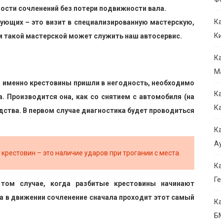
ости сочленений без потери подвижности вала.
К
ующих – это визит в специализированную мастерскую,
К
 такой мастерской может служить наш автосервис.
К
М
о именно крестовины пришли в негодность, необходимо
К
. Производится она, как со снятием с автомобиля (на
К
редства. В первом случае диагностика будет проводиться
К
Ау
крестовин – это наличие ударов при трогании с места.
К
Ге
том случае, когда разбитые крестовины начинают
а в движении сочленение сначала проходит этот самый
К
Б