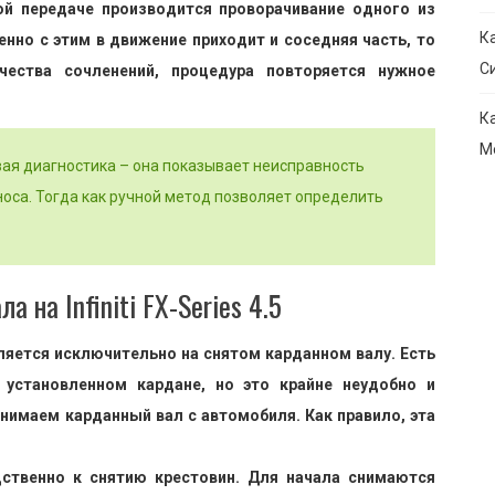
ой передаче производится проворачивание одного из
К
нно с этим в движение приходит и соседняя часть, то
С
чества сочленений, процедура повторяется нужное
К
М
вая диагностика – она показывает неисправность
носа. Тогда как ручной метод позволяет определить
 на Infiniti FX-Series 4.5
ляется исключительно на снятом карданном валу. Есть
 установленном кардане, но это крайне неудобно и
нимаем карданный вал с автомобиля. Как правило, эта
дственно к снятию крестовин. Для начала снимаются