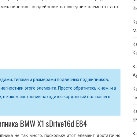
ь механическое воздействие на соседние элементы авто.
К
.
К
М
К
К
К
Ау
идами, типами и размерами подвесных подшипников,
иагностики этого элемента. Просто обратитесь к нам, и в
К
м, в каком состоянии находится карданный вал вашего
Ге
К
ипника BMW X1 sDrive16d E84
Б
К
пника не так много, поскольку этот элемент достаточно