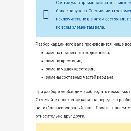
Снятие узла производится не слишком
более получаса. Специалисты рекоме
исключительно в снятом состоянии, п
ко всем элементам вала.
Разбор карданного вала производится, чаще всег
замена подвесного подшипника,
замена крестовин,
замена чашек крестовин,
замены составных частей кардана.
При разборе необходимо соблюдать несколько 
Отмечайте положение кардана перед его разбор
не отбалансированный вал. Просто нанесит
относительно друг друга.