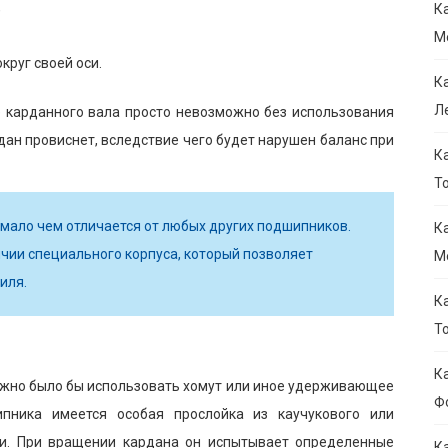
,
К
M
круг своей оси.
К
Л
 карданного вала просто невозможно без использования
дан провиснет, вследствие чего будет нарушен баланс при
К
То
мало чем отличается от любых других подшипников.
К
чии специального корпуса, который позволяет
M
иля.
К
Т
К
можно было бы использовать хомут или иное удерживающее
Ф
пника имеется особая прослойка из каучукового или
ии. При вращении кардана он испытывает определенные
К