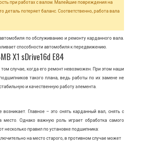
сть при работах с валом. Малейшие повреждения на
что деталь потеряет баланс. Соответственно, работа вала
втомобиля по обслуживанию и ремонту карданного вала.
вливает способности автомобиля к передвижению.
МВ Х1 sDrive16d E84
том случае, когда его ремонт невозможен. При этом наши
подшипников такого плана, ведь работы по их замене не
стабильную и качественную работу элемента.
 возникает. Главное – это снять карданный вал, снять с
а место. Однако важную роль играет обработка самого
от несколько правил по установке подшипника:
лючительно на место старого, в противном случае может