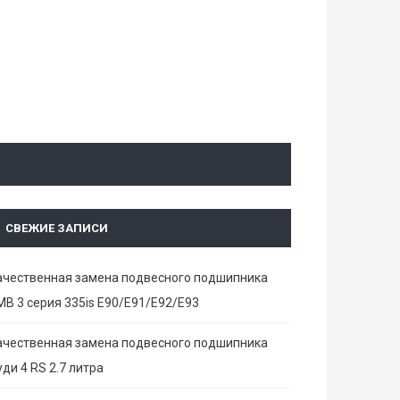
СВЕЖИЕ ЗАПИСИ
ачественная замена подвесного подшипника
МВ 3 серия 335is E90/E91/E92/E93
ачественная замена подвесного подшипника
ди 4 RS 2.7 литра