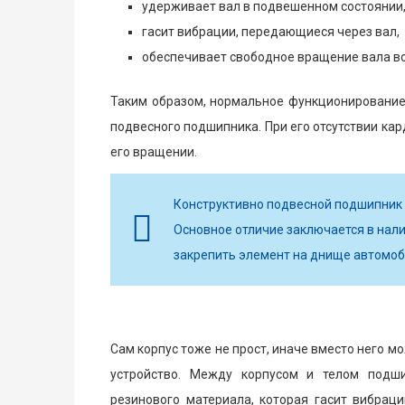
удерживает вал в подвешенном состоянии
гасит вибрации, передающиеся через вал,
обеспечивает свободное вращение вала во
Таким образом, нормальное функционирование
подвесного подшипника. При его отсутствии кар
его вращении.
Конструктивно подвесной подшипник 
Основное отличие заключается в нали
закрепить элемент на днище автомоб
Сам корпус тоже не прост, иначе вместо него 
устройство. Между корпусом и телом подши
резинового материала, которая гасит вибрац