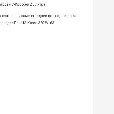
итроен С-Кроссер 2.0 литра
ачественная замена подвесного подшипника
ерседес Бенс М-Класс 320 W163