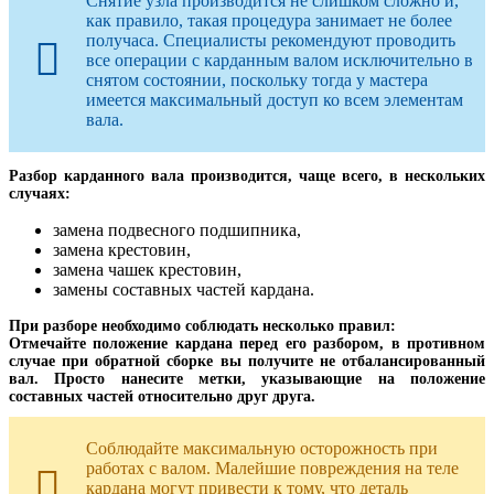
Снятие узла производится не слишком сложно и,
как правило, такая процедура занимает не более
получаса. Специалисты рекомендуют проводить
все операции с карданным валом исключительно в
снятом состоянии, поскольку тогда у мастера
имеется максимальный доступ ко всем элементам
вала.
Разбор карданного вала производится, чаще всего, в нескольких
случаях:
замена подвесного подшипника,
замена крестовин,
замена чашек крестовин,
замены составных частей кардана.
При разборе необходимо соблюдать несколько правил:
Отмечайте положение кардана перед его разбором, в противном
случае при обратной сборке вы получите не отбалансированный
вал. Просто нанесите метки, указывающие на положение
составных частей относительно друг друга.
Соблюдайте максимальную осторожность при
работах с валом. Малейшие повреждения на теле
кардана могут привести к тому, что деталь