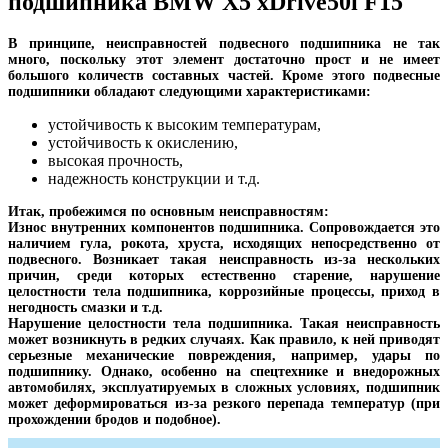
подшипника BMW X5 xDrive50i F15
В принципе, неисправностей подвесного подшипника не так
много, поскольку этот элемент достаточно прост и не имеет
большого количеств составных частей. Кроме этого подвесные
подшипники обладают следующими характеристиками:
устойчивость к высоким температурам,
устойчивость к окислению,
высокая прочность,
надежность конструкции и т.д.
Итак, пробежимся по основным неисправностям:
Износ внутренних компонентов подшипника. Сопровождается это
наличием гула, рокота, хруста, исходящих непосредственно от
подвесного. Возникает такая неисправность из-за нескольких
причин, среди которых естественно старение, нарушение
целостности тела подшипника, коррозийные процессы, приход в
негодность смазки и т.д.
Нарушение целостности тела подшипника. Такая неисправность
может возникнуть в редких случаях. Как правило, к ней приводят
серьезные механические повреждения, например, удары по
подшипнику. Однако, особенно на спецтехнике и внедорожных
автомобилях, эксплуатируемых в сложных условиях, подшипник
может деформироваться из-за резкого перепада температур (при
прохождении бродов и подобное).