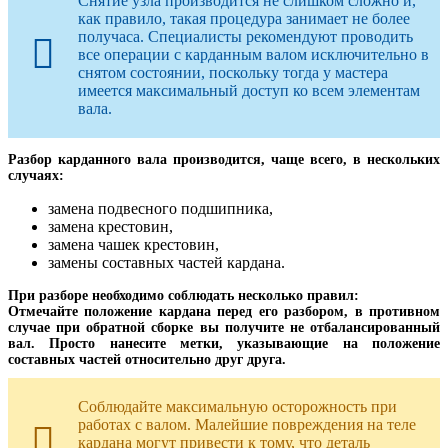
Снятие узла производится не слишком сложно и,
как правило, такая процедура занимает не более
получаса. Специалисты рекомендуют проводить
все операции с карданным валом исключительно в
снятом состоянии, поскольку тогда у мастера
имеется максимальный доступ ко всем элементам
вала.
Разбор карданного вала производится, чаще всего, в нескольких
случаях:
замена подвесного подшипника,
замена крестовин,
замена чашек крестовин,
замены составных частей кардана.
При разборе необходимо соблюдать несколько правил:
Отмечайте положение кардана перед его разбором, в противном
случае при обратной сборке вы получите не отбалансированный
вал. Просто нанесите метки, указывающие на положение
составных частей относительно друг друга.
Соблюдайте максимальную осторожность при
работах с валом. Малейшие повреждения на теле
кардана могут привести к тому, что деталь