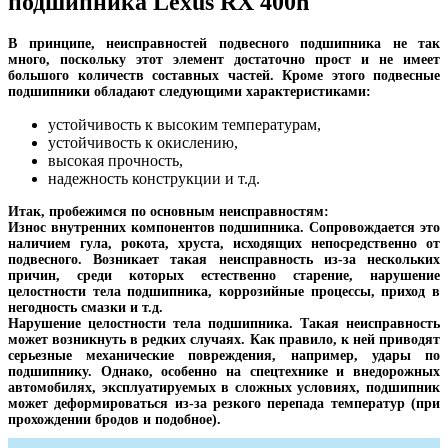
подшипника Lexus RX 400h
В принципе, неисправностей подвесного подшипника не так
много, поскольку этот элемент достаточно прост и не имеет
большого количеств составных частей. Кроме этого подвесные
подшипники обладают следующими характеристиками:
устойчивость к высоким температурам,
устойчивость к окислению,
высокая прочность,
надежность конструкции и т.д.
Итак, пробежимся по основным неисправностям:
Износ внутренних компонентов подшипника. Сопровождается это
наличием гула, рокота, хруста, исходящих непосредственно от
подвесного. Возникает такая неисправность из-за нескольких
причин, среди которых естественно старение, нарушение
целостности тела подшипника, коррозийные процессы, приход в
негодность смазки и т.д.
Нарушение целостности тела подшипника. Такая неисправность
может возникнуть в редких случаях. Как правило, к ней приводят
серьезные механические повреждения, например, удары по
подшипнику. Однако, особенно на спецтехнике и внедорожных
автомобилях, эксплуатируемых в сложных условиях, подшипник
может деформироваться из-за резкого перепада температур (при
прохождении бродов и подобное).