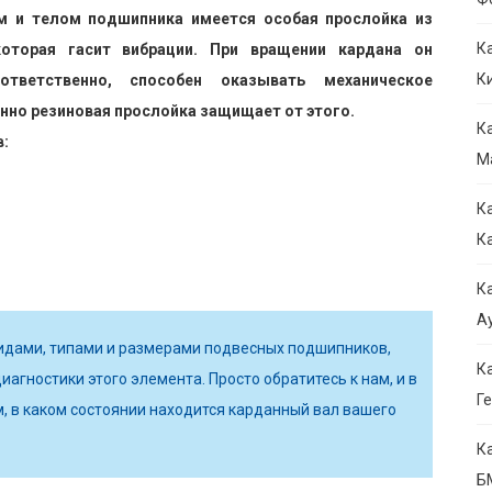
м и телом подшипника имеется особая прослойка из
К
которая гасит вибрации. При вращении кардана он
К
ответственно, способен оказывать механическое
нно резиновая прослойка защищает от этого.
К
:
М
К
К
К
Ау
идами, типами и размерами подвесных подшипников,
К
иагностики этого элемента. Просто обратитесь к нам, и в
Ге
м, в каком состоянии находится карданный вал вашего
К
Б