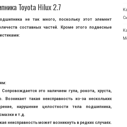
ника Toyota Hilux 2.7
К
С
подшипника не так много, поскольку этот элемент
оличеств составных частей. Кроме этого подвесные
К
истиками:
М
ям:
 Сопровождается это наличием гула, рокота, хруста,
. Возникает такая неисправность из-за нескольких
рение, нарушение целостности тела подшипника,
мазки и т.д.
ая неисправность может возникнуть в редких случаях.