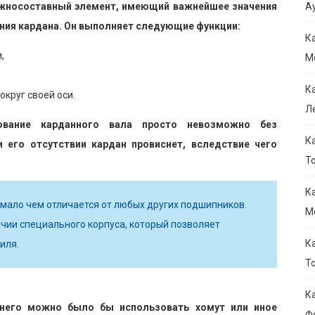
ожносоставный элемент, имеющий важнейшее значения
Ау
ния кардана. Он выполняет следующие функции:
К
,
M
К
круг своей оси.
Л
ование карданного вала просто невозможно без
К
 его отсутствии кардан провиснет, вследствие чего
То
К
мало чем отличается от любых других подшипников.
M
чии специального корпуса, который позволяет
К
иля.
Т
К
 него можно было бы использовать хомут или иное
Ф