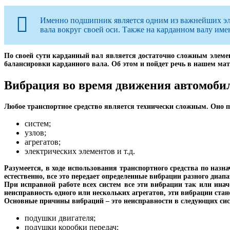
Именно подшипник является одним из важнейших элем
вала вокруг своей оси. Также на карданном валу име
По своей сути карданный вал является достаточно сложным элемент
балансировки карданного вала. Об этом и пойдет речь в нашем мат
Вибрация во время движения автомобил
Любое транспортное средство является технически сложным. Оно п
систем;
узлов;
агрегатов;
электрических элементов и т.д.
Разумеется, в ходе использования транспортного средства по наз
естественно, все это передает определенные вибрации разного диапа
При исправной работе всех систем все эти вибрации так или инач
неисправность одного или нескольких агрегатов, эти вибрации ст
Основные причины вибраций – это неисправности в следующих си
подушки двигателя;
подушки коробки передач;