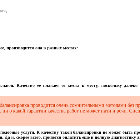
ля;
е, производится она в разных местах:
льной. Качество ее плавает от места к месту, поскольку далеко 
 балансировка проводится очень сомнительными методами без п
 ни о какой гарантии качества работ не может идти и речи. Сп
одобные услуги. К качеству такой балансировки не может быть пре
. Да и, скорее всего, придется оплатить еще и полную диагностику 