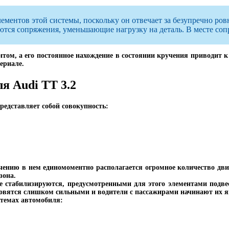
ентов этой системы, поскольку он отвечает за безупречно ров
ются сопряжения, уменьшающие нагрузку на деталь. В месте соп
ом, а его постоянное нахождение в состоянии кручения приводит к 
ериале.
я Audi TT 3.2
редставляет собой совокупность:
начению в нем единомоментно располагается огромное количество дв
зона.
е стабилизируются, предусмотренными для этого элементами подвес
ановятся слишком сильными и водители с пассажирами начинают их 
стемах автомобиля: