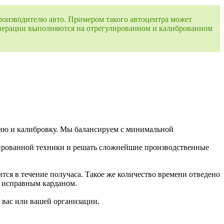
оизводителю авто. Примером такого автоцентра может
операции выполняются на отрегулированном и калиброванном
ю и калибровку. Мы балансируем с минимальной
зированной техники и решать сложнейшие производственные
тся в течение получаса. Такое же количество времени отведено
ью исправным карданом.
 вас или вашей организации.