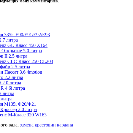
оследующих моих комментариев.
я 335is E90/E91/E92/E93
.7 литра
enz GL-Класс 450 X164
 Открытие 5.0 литра
 II 2.5 литра
Benz CLC-Класс 250 CL203
файр 2.5 литра
 Пассат 3.6 4motion
о 2.2 литра
 2.0 литра
 4.6i литра
2 литра
 литра
ия M135i Ф20/Ф21
Кроссер 2.0 литра
Бенс М-Класс 320 W163
ого вала,
замена крестовин кардана