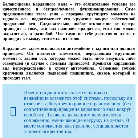
Балансировка карданного вала – это обязательное условие его
качественного и безпроблемного функционирования. Само
предназначение этого узла – передача крутящего момента на
заднюю ось, подразумевает его кручение вокруг собственной
продольной оси. Следовательно, любое отклонение от центра
приводит к тому, что вал начинает вращаться, если так можно
выразиться, в разнобой. Что само по себе достаточно плохо и
приводит к выходу этого узла из строя.
Карданным валом оснащаются автомобили с задним или полным
приводом. Он является элементом, передающим крутящий
момент к задней оси, которая может быть либо ведущей, либо
соведущей (в случае с полным приводом). Крепится карданный
вал непосредственно к кузову автомобиля. Основной точкой
крепления является подвесной подшипник, сквозь который и
проходит узел.
Именно подшипник является одним из
важнейших элементов этой системы, поскольку он
отвечает за безупречно ровное и равномерное (без
сопротивления) вращение карданного вала вокруг
своей оси. Также на карданном валу имеются
сопряжения, уменьшающие нагрузку на деталь. В
месте сопряжения, как правило, устанавливается
усиленная крестовина.