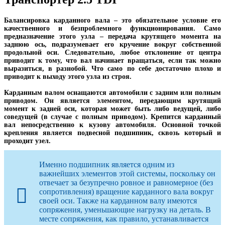
Балансировка карданного вала – это обязательное условие его
качественного и безпроблемного функционирования. Само
предназначение этого узла – передача крутящего момента на
заднюю ось, подразумевает его кручение вокруг собственной
продольной оси. Следовательно, любое отклонение от центра
приводит к тому, что вал начинает вращаться, если так можно
выразиться, в разнобой. Что само по себе достаточно плохо и
приводит к выходу этого узла из строя.
Карданным валом оснащаются автомобили с задним или полным
приводом. Он является элементом, передающим крутящий
момент к задней оси, которая может быть либо ведущей, либо
соведущей (в случае с полным приводом). Крепится карданный
вал непосредственно к кузову автомобиля. Основной точкой
крепления является подвесной подшипник, сквозь который и
проходит узел.
Именно подшипник является одним из
важнейших элементов этой системы, поскольку он
отвечает за безупречно ровное и равномерное (без
сопротивления) вращение карданного вала вокруг
своей оси. Также на карданном валу имеются
сопряжения, уменьшающие нагрузку на деталь. В
месте сопряжения, как правило, устанавливается