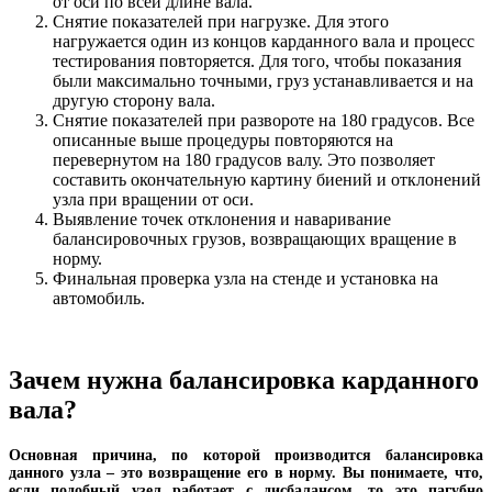
от оси по всей длине вала.
Снятие показателей при нагрузке. Для этого
нагружается один из концов карданного вала и процесс
тестирования повторяется. Для того, чтобы показания
были максимально точными, груз устанавливается и на
другую сторону вала.
Снятие показателей при развороте на 180 градусов. Все
описанные выше процедуры повторяются на
перевернутом на 180 градусов валу. Это позволяет
составить окончательную картину биений и отклонений
узла при вращении от оси.
Выявление точек отклонения и наваривание
балансировочных грузов, возвращающих вращение в
норму.
Финальная проверка узла на стенде и установка на
автомобиль.
Зачем нужна балансировка карданного
вала?
Основная причина, по которой производится балансировка
данного узла – это возвращение его в норму. Вы понимаете, что,
если подобный узел работает с дисбалансом, то это пагубно