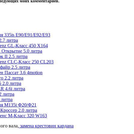
оследующих моих комментариев.
я 335is E90/E91/E92/E93
.7 литра
enz GL-Класс 450 X164
 Открытие 5.0 литра
 II 2.5 литра
Benz CLC-Класс 250 CL203
файр 2.5 литра
 Пассат 3.6 4motion
о 2.2 литра
 2.0 литра
 4.6i литра
2 литра
 литра
ия M135i Ф20/Ф21
Кроссер 2.0 литра
Бенс М-Класс 320 W163
ого вала,
замена крестовин кардана