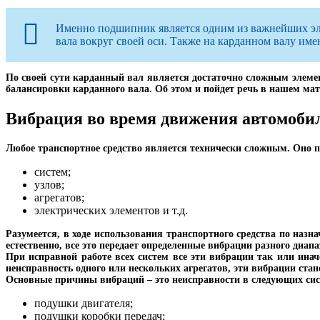
Именно подшипник является одним из важнейших элем
вала вокруг своей оси. Также на карданном валу име
По своей сути карданный вал является достаточно сложным элемент
балансировки карданного вала. Об этом и пойдет речь в нашем мат
Вибрация во время движения автомобил
Любое транспортное средство является технически сложным. Оно п
систем;
узлов;
агрегатов;
электрических элементов и т.д.
Разумеется, в ходе использования транспортного средства по наз
естественно, все это передает определенные вибрации разного диапа
При исправной работе всех систем все эти вибрации так или инач
неисправность одного или нескольких агрегатов, эти вибрации ст
Основные причины вибраций – это неисправности в следующих си
подушки двигателя;
подушки коробки передач;