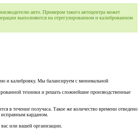
оизводителю авто. Примером такого автоцентра может
операции выполняются на отрегулированном и калиброванном
ю и калибровку. Мы балансируем с минимальной
зированной техники и решать сложнейшие производственные
тся в течение получаса. Такое же количество времени отведено
ью исправным карданом.
 вас или вашей организации.