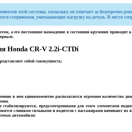
ентов этой системы, поскольку он отвечает за безупречно ров
ются сопряжения, уменьшающие нагрузку на деталь. В месте соп
ом, а его постоянное нахождение в состоянии кручения приводит к 
ериале.
я Honda CR-V 2.2i-CTDi
редставляет собой совокупность:
начению в нем единомоментно располагается огромное количество дв
зона.
е стабилизируются, предусмотренными для этого элементами подвес
ановятся слишком сильными и водители с пассажирами начинают их 
стемах автомобиля: