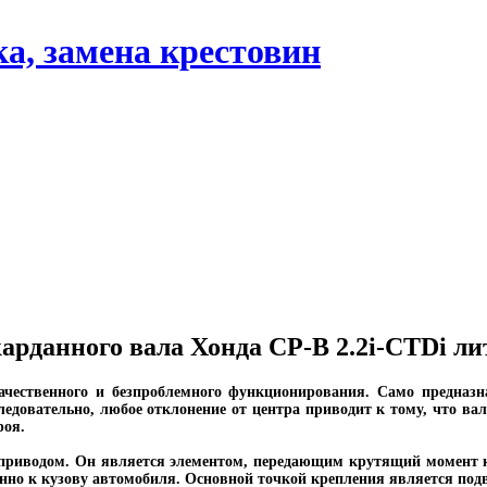
арданного вала Хонда СР-В 2.2i-CTDi ли
качественного и безпроблемного функционирования. Само предназн
ледовательно, любое отклонение от центра приводит к тому, что ва
роя.
иводом. Он является элементом, передающим крутящий момент к з
нно к кузову автомобиля. Основной точкой крепления является подв