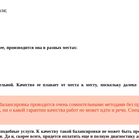
ля;
е, производится она в разных местах:
льной. Качество ее плавает от места к месту, поскольку далеко 
 балансировка проводится очень сомнительными методами без п
 ни о какой гарантии качества работ не может идти и речи. Сп
одобные услуги. К качеству такой балансировки не может быть пре
. Да и, скорее всего, придется оплатить еще и полную диагностику 