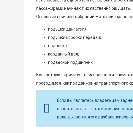
пассажирами начинают их явственно ощущать.
Основные причины вибраций – это неисправнос
подушки двигателя;
подушки коробки передач;
подвеска;
карданный вал;
подвесной подшипник.
Конкретную причину неисправности поможе
проводимая, как при движении транспортного ср
Если вы являетесь владельцем задне
вероятность того, что источником эт
вала, вызванная его разбалансировко