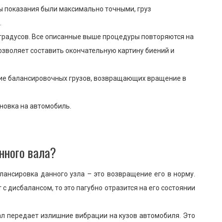
бы показания были максимально точными, груз
.
 градусов. Все описанные выше процедуры повторяются на
позволяет составить окончательную картину биений и
ие балансировочных грузов, возвращающих вращение в
ановка на автомобиль.
нного вала?
лансировка данного узла – это возвращение его в норму.
 с дисбалансом, то это пагубно отразится на его состоянии
л передает излишние вибрации на кузов автомобиля. Это