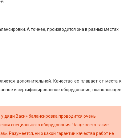
.д.
ансировки. А точнее, производится она в разных местах:
вляется дополнительной. Качество ее плавает от места к
рованное и сертифицированное оборудование, позволяющее
е у дяди Васи» балансировка проводится очень
ния специального оборудования. Чаще всего такие
з». Разумеется, ни о какой гарантии качества работ не