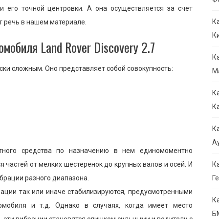
и его точной центровки. А она осуществляется за счет
К
т речь в нашем материале.
К
мобиля Land Rover Discovery 2.7
К
ски сложным. Оно представляет собой совокупность:
М
К
К
К
Ау
ртного средства по назначению в нем единомоментно
 частей от мелких шестеренок до крупных валов и осей. И
К
ибрации разного диапазона.
Ге
брации так или иначе стабилизируются, предусмотренными
К
омобиля и т.д. Однако в случаях, когда имеет место
Б
, эти вибрации становятся слишком сильными и водители с