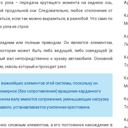
го узла – передача крутящего момента на заднюю ось,
Ау
ой продольной оси. Следовательно, любое отклонение от
К
ться, если так можно выразиться, в разнобой. Что само по
M
 узла из строя.
К
задним или полным приводом. Он является элементом,
Л
которая может быть либо ведущей, либо соведущей (в
К
ый вал непосредственно к кузову автомобиля. Основной
То
, сквозь который и проходит узел.
К
 важнейших элементов этой системы, поскольку он
M
вномерное (без сопротивления) вращение карданного
К
рданном валу имеются сопряжения, уменьшающие нагрузку
Т
равило, устанавливается усиленная крестовина.
К
очно сложным элементом, а его постоянное нахождение в
Ф