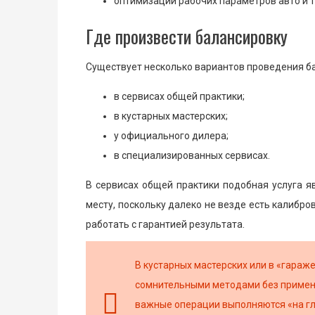
оптимизации рабочих параметров авто и т
Где произвести балансировку
Существует несколько вариантов проведения бал
в сервисах общей практики;
в кустарных мастерских;
у официального дилера;
в специализированных сервисах.
В сервисах общей практики подобная услуга я
месту, поскольку далеко не везде есть калиб
работать с гарантией результата.
В кустарных мастерских или в «гараж
сомнительными методами без примене
важные операции выполняются «на гла