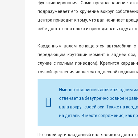
функционирования. Само предназначение это
подразумевает его кручение вокруг собственн
центра приводит к тому, что вал начинает враща
себе достаточно плохо и приводит к выходу этого
Карданным валом оснащаются автомобили с 
передающим крутящий момент к задней оси, 
случае с полным приводом). Крепится карданн
точкой крепления является подвесной подшипник
Именно подшипник является одним из
отвечает за безупречно ровное и ра
вала вокруг своей оси. Также на ка
на деталь. В месте сопряжения, как п
По своей сути карданный вал является достат