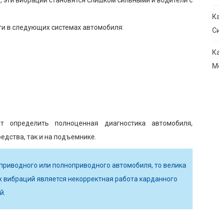
К
ти в следующих системах автомобиля:
С
К
М
т определить полноценная диагностика автомобиля,
едства, так и на подъемнике.
приводного или полноприводного автомобиля, то велика
их вибраций является некорректная работа карданного
й.