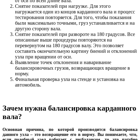
от оси по всей длине вала.
Снятие показателей при нагрузке. Для этого
нагружается один из концов карданного вала и процесс
тестирования повторяется. Для того, чтобы показания
были максимально точными, груз устанавливается и на
другую сторону вала.
Снятие показателей при развороте на 180 градусов. Все
описанные выше процедуры повторяются на
перевернутом на 180 градусов валу. Это позволяет
составить окончательную картину биений и отклонений
узла при вращении от оси.
Выявление точек отклонения и наваривание
балансировочных грузов, возвращающих вращение в
норму.
Финальная проверка узла на стенде и установка на
автомобиль.
Зачем нужна балансировка карданного
вала?
Основная причина, по которой производится балансировка
данного узла – это возвращение его в норму. Вы понимаете, что,
если подобный узел работает с дисбалансом, то это пагубно