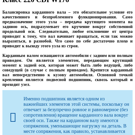
Балансировка карданного вала – это обязательное условие его
качественного и безпроблемного функционирования. Само
предназначение этого узла – передача крутящего момента на
заднюю ось, подразумевает его кручение вокруг собственной
продольной оси. Следовательно, любое отклонение от центра
приводит к тому, что вал начинает вращаться, если так можно
выразиться, в разнобой. Что само по себе достаточно плохо и
приводит к выходу этого узла из строя.
Карданным валом оснащаются автомобили с задним или полным
приводом. Он является элементом, передающим крутящий
момент к задней оси, которая может быть либо ведущей, либо
соведущей (в случае с полным приводом). Крепится карданный
вал непосредственно к кузову автомобиля. Основной точкой
крепления является подвесной подшипник, сквозь который и
проходит узел.
Именно подшипник является одним из
важнейших элементов этой системы, поскольку он
отвечает за безупречно ровное и равномерное (без
сопротивления) вращение карданного вала вокруг
своей оси. Также на карданном валу имеются
сопряжения, уменьшающие нагрузку на деталь. В
месте сопряжения, как правило, устанавливается