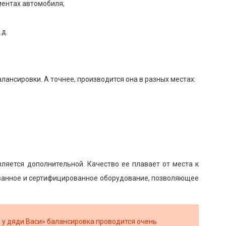
ментах автомобиля;
.д.
ансировки. А точнее, производится она в разных местах:
вляется дополнительной. Качество ее плавает от места к
рованное и сертифицированное оборудование, позволяющее
е у дяди Васи» балансировка проводится очень