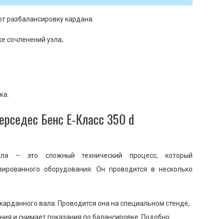
т разбалансировку кардана:
е сочленений узла;
ка.
ерседес Бенс Е-Класс 350 d
ала – это сложный технический процесс, который
зированного оборудования. Он проводится в несколько
карданного вала. Проводится она на специальном стенде,
ния и снимает показания по балансировке. Подобно