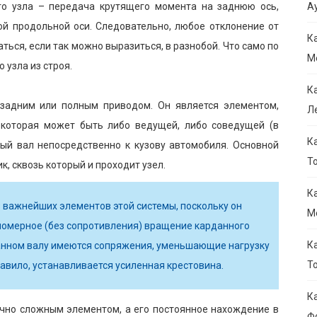
го узла – передача крутящего момента на заднюю ось,
Ау
ой продольной оси. Следовательно, любое отклонение от
К
ться, если так можно выразиться, в разнобой. Что само по
M
 узла из строя.
К
задним или полным приводом. Он является элементом,
Л
которая может быть либо ведущей, либо соведущей (в
К
ый вал непосредственно к кузову автомобиля. Основной
То
, сквозь который и проходит узел.
К
 важнейших элементов этой системы, поскольку он
M
вномерное (без сопротивления) вращение карданного
К
рданном валу имеются сопряжения, уменьшающие нагрузку
Т
равило, устанавливается усиленная крестовина.
К
очно сложным элементом, а его постоянное нахождение в
Ф