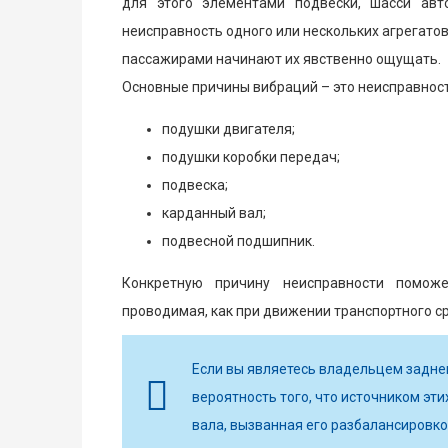
для этого элементами подвески, шасси авт
неисправность одного или нескольких агрегатов
пассажирами начинают их явственно ощущать.
Основные причины вибраций – это неисправнос
подушки двигателя;
подушки коробки передач;
подвеска;
карданный вал;
подвесной подшипник.
Конкретную причину неисправности поможе
проводимая, как при движении транспортного ср
Если вы являетесь владельцем задне
вероятность того, что источником эт
вала, вызванная его разбалансировко