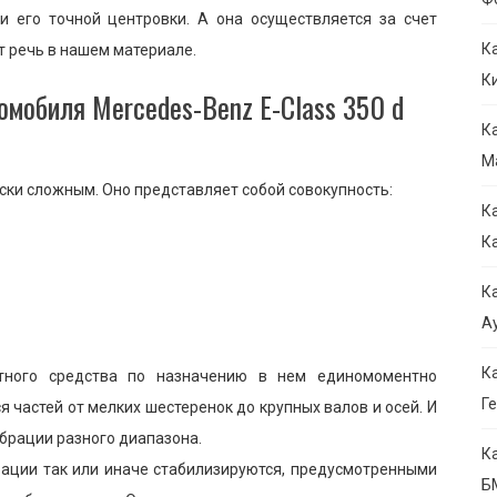
и его точной центровки. А она осуществляется за счет
К
т речь в нашем материале.
К
омобиля Mercedes-Benz E-Class 350 d
К
М
ски сложным. Оно представляет собой совокупность:
К
К
К
Ау
К
ртного средства по назначению в нем единомоментно
Ге
 частей от мелких шестеренок до крупных валов и осей. И
ибрации разного диапазона.
К
брации так или иначе стабилизируются, предусмотренными
Б