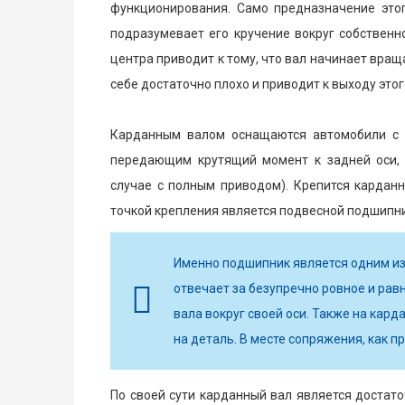
функционирования. Само предназначение это
подразумевает его кручение вокруг собственн
центра приводит к тому, что вал начинает враща
себе достаточно плохо и приводит к выходу этого
Карданным валом оснащаются автомобили с 
передающим крутящий момент к задней оси, 
случае с полным приводом). Крепится карданн
точкой крепления является подвесной подшипник
Именно подшипник является одним из
отвечает за безупречно ровное и ра
вала вокруг своей оси. Также на ка
на деталь. В месте сопряжения, как п
По своей сути карданный вал является достат