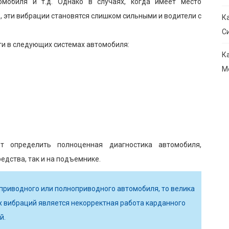
омобиля и т.д. Однако в случаях, когда имеет место
, эти вибрации становятся слишком сильными и водители с
К
С
ти в следующих системах автомобиля:
К
М
т определить полноценная диагностика автомобиля,
едства, так и на подъемнике.
приводного или полноприводного автомобиля, то велика
их вибраций является некорректная работа карданного
й.