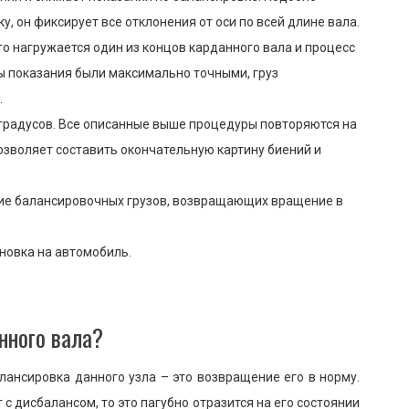
 он фиксирует все отклонения от оси по всей длине вала.
го нагружается один из концов карданного вала и процесс
бы показания были максимально точными, груз
.
 градусов. Все описанные выше процедуры повторяются на
позволяет составить окончательную картину биений и
ие балансировочных грузов, возвращающих вращение в
ановка на автомобиль.
нного вала?
лансировка данного узла – это возвращение его в норму.
 с дисбалансом, то это пагубно отразится на его состоянии