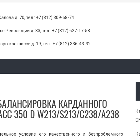
Салова д. 70, тел.:
+7 (812) 309-68-74
се Революции д. 83, тел.:
+7 (812) 627-17-58
оргское шоссе д. 19, тел.:
+7 (812) 336-43-32
 БАЛАНСИРОВКА КАРДАННОГО
АСС 350 D W213/S213/C238/A238
К
Б
тельное условие его качественного и безпроблемного
К