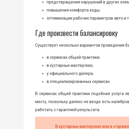
предотвращения нарушений в других эле
повышения комфорта езды;
оптимизации рабочих параметров авто и т
Где произвести балансировку
Существует несколько вариантов проведения бал
в сервисах общей практики;
в кустарных мастерских;
у официального дилера;
в специализированных сервисах.
В сервисах общей практики подобная услуга я
месту, поскольку далеко не везде есть калиб
работать с гарантией результата.
В кустарных мастерских или в «гараж