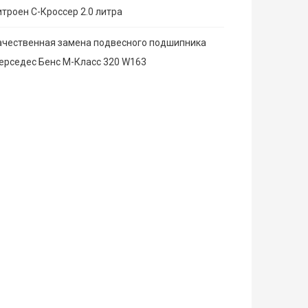
итроен С-Кроссер 2.0 литра
ачественная замена подвесного подшипника
ерседес Бенс М-Класс 320 W163