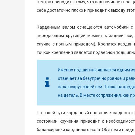
центра приводит к тому, что вал начинает враща
себе достаточно плохо и приводит к выходу этого
Карданным валом оснащаются автомобили с 
передающим крутящий момент к задней оси, 
случае с полным приводом). Крепится карданн
точкой крепления является подвесной подшипник
Именно подшипник является одним из
отвечает за безупречно ровное и ра
вала вокруг своей оси. Также на ка
на деталь. В месте сопряжения, как п
По своей сути карданный вал является достат
состоянии кручения приводит к необходимост
балансировки карданного вала. Об этом и пойде