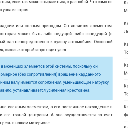
ться, если так можно выразиться, в разнобой. Что само по
К
 узла из строя.
M
К
задним или полным приводом. Он является элементом,
Л
которая может быть либо ведущей, либо соведущей (в
ый вал непосредственно к кузову автомобиля. Основной
К
, сквозь который и проходит узел.
То
К
 важнейших элементов этой системы, поскольку он
M
вномерное (без сопротивления) вращение карданного
рданном валу имеются сопряжения, уменьшающие нагрузку
К
равило, устанавливается усиленная крестовина.
Т
очно сложным элементом, а его постоянное нахождение в
К
и его точной центровки. А она осуществляется за счет
Ф
т речь в нашем материале.
К