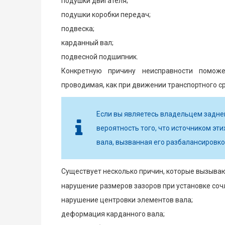
подушки двигателя;
подушки коробки передач;
подвеска;
карданный вал;
подвесной подшипник.
Конкретную причину неисправности поможе
проводимая, как при движении транспортного ср
Если вы являетесь владельцем задне
вероятность того, что источником эт
вала, вызванная его разбалансировко
Существует несколько причин, которые вызываю
нарушение размеров зазоров при установке соч
нарушение центровки элементов вала;
деформация карданного вала;