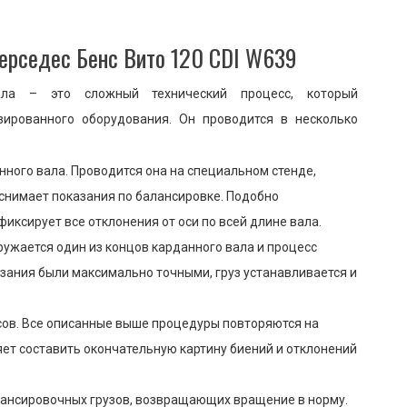
Мерседес Бенс Вито 120 CDI W639
ала – это сложный технический процесс, который
зированного оборудования. Он проводится в несколько
нного вала. Проводится она на специальном стенде,
 снимает показания по балансировке. Подобно
ксирует все отклонения от оси по всей длине вала.
гружается один из концов карданного вала и процесс
азания были максимально точными, груз устанавливается и
усов. Все описанные выше процедуры повторяются на
яет составить окончательную картину биений и отклонений
лансировочных грузов, возвращающих вращение в норму.