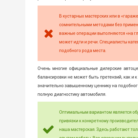
В кустарных мастерских или в «гараж
сомнительными методами без примене
важные операции выполняются «на гла
может идти и речи. Специалисты кат
подобного рода места.
Очень многие официальные дилерские автоцен
балансировки не может быть претензий, как и 
значительно завышенному ценнику на подобного 
полную диагностику автомобиля.
Оптимальным вариантом является об
привязки к конкретному производите
наша мастерская. Здесь работают то