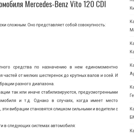
омобиля Mercedes-Benz Vito 120 CDI
К
К
ски сложным. Оно представляет собой совокупность:
М
К
К
К
ртного средства по назначению в нем единомоментно
Ау
 частей от мелких шестеренок до крупных валов и осей. И
ибрации разного диапазона.
К
брации так или иначе стабилизируются, предусмотренными
Ге
омобиля и т.д. Однако в случаях, когда имеет место
, эти вибрации становятся слишком сильными и водители с
К
Б
ти в следующих системах автомобиля:
К