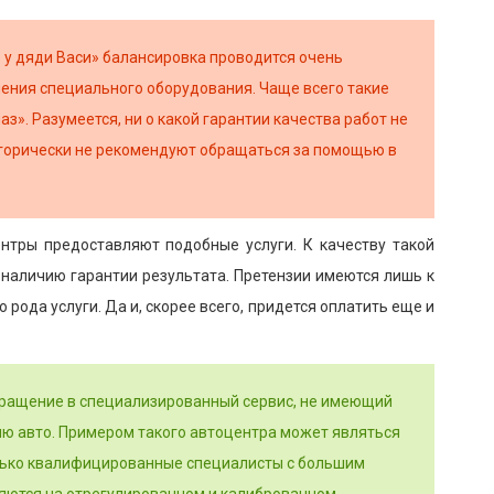
е у дяди Васи» балансировка проводится очень
ния специального оборудования. Чаще всего такие
з». Разумеется, ни о какой гарантии качества работ не
егорически не рекомендуют обращаться за помощью в
тры предоставляют подобные услуги. К качеству такой
к наличию гарантии результата. Претензии имеются лишь к
рода услуги. Да и, скорее всего, придется оплатить еще и
ращение в специализированный сервис, не имеющий
лю авто. Примером такого автоцентра может являться
лько квалифицированные специалисты с большим