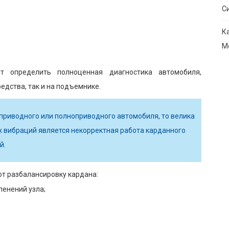
С
К
М
т определить полноценная диагностика автомобиля,
едства, так и на подъемнике.
приводного или полноприводного автомобиля, то велика
их вибраций является некорректная работа карданного
й.
т разбалансировку кардана:
ленений узла;