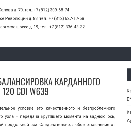
Салова д. 70, тел.:
+7 (812) 309-68-74
се Революции д. 83, тел.:
+7 (812) 627-17-58
оргское шоссе д. 19, тел.:
+7 (812) 336-43-32
 БАЛАНСИРОВКА КАРДАННОГО
 120 CDI W639
К
Б
тельное условие его качественного и безпроблемного
К
го узла – передача крутящего момента на заднюю ось,
Ау
ой продольной оси. Следовательно, любое отклонение от