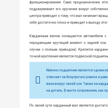
функционирования. Само предназначение это
подразумевает его кручение вокруг собственн
центра приводит к тому, что вал начинает враща
себе достаточно плохо и приводит к выходу этого
Карданным валом оснащаются автомобили с 
передающим крутящий момент к задней оси, 
случае с полным приводом). Крепится карданн
точкой крепления является подвесной подшипник
Именно подшипник является одним из
отвечает за безупречно ровное и ра
вала вокруг своей оси. Также на ка
на деталь. В месте сопряжения, как п
По своей сути карданный вал является достат