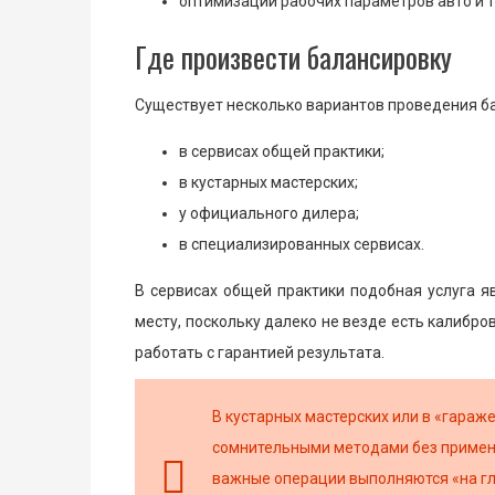
оптимизации рабочих параметров авто и т
Где произвести балансировку
Существует несколько вариантов проведения бал
в сервисах общей практики;
в кустарных мастерских;
у официального дилера;
в специализированных сервисах.
В сервисах общей практики подобная услуга я
месту, поскольку далеко не везде есть калиб
работать с гарантией результата.
В кустарных мастерских или в «гараж
сомнительными методами без примене
важные операции выполняются «на гла