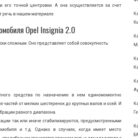
и его точной центровки. А она осуществляется за счет
К
т речь в нашем материале.
К
мобиля Opel Insignia 2.0
К
ски сложным. Оно представляет собой совокупность:
М
К
К
К
Ау
ртного средства по назначению в нем единомоментно
 частей от мелких шестеренок до крупных валов и осей. И
К
ибрации разного диапазона.
Ге
брации так или иначе стабилизируются, предусмотренными
К
омобиля и т.д. Однако в случаях, когда имеет место
Б
, эти вибрации становятся слишком сильными и водители с