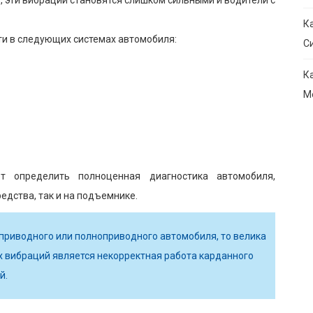
К
ти в следующих системах автомобиля:
С
К
М
т определить полноценная диагностика автомобиля,
едства, так и на подъемнике.
приводного или полноприводного автомобиля, то велика
их вибраций является некорректная работа карданного
й.