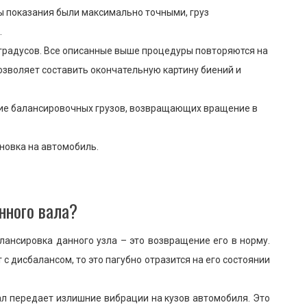
бы показания были максимально точными, груз
.
 градусов. Все описанные выше процедуры повторяются на
позволяет составить окончательную картину биений и
ие балансировочных грузов, возвращающих вращение в
ановка на автомобиль.
нного вала?
лансировка данного узла – это возвращение его в норму.
 с дисбалансом, то это пагубно отразится на его состоянии
л передает излишние вибрации на кузов автомобиля. Это