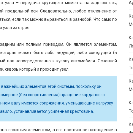
го узла – передача крутящего момента на заднюю ось,
Ау
ой продольной оси. Следовательно, любое отклонение от
К
ться, если так можно выразиться, в разнобой. Что само по
M
 узла из строя.
К
задним или полным приводом. Он является элементом,
Л
которая может быть либо ведущей, либо соведущей (в
К
ый вал непосредственно к кузову автомобиля. Основной
То
, сквозь который и проходит узел.
К
 важнейших элементов этой системы, поскольку он
M
вномерное (без сопротивления) вращение карданного
К
рданном валу имеются сопряжения, уменьшающие нагрузку
Т
равило, устанавливается усиленная крестовина.
К
очно сложным элементом, а его постоянное нахождение в
Ф