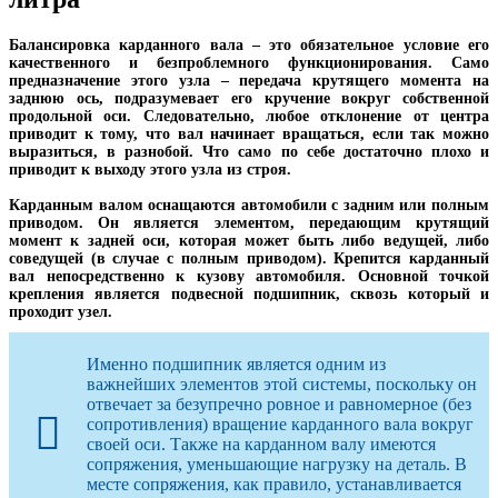
Балансировка карданного вала – это обязательное условие его
качественного и безпроблемного функционирования. Само
предназначение этого узла – передача крутящего момента на
заднюю ось, подразумевает его кручение вокруг собственной
продольной оси. Следовательно, любое отклонение от центра
приводит к тому, что вал начинает вращаться, если так можно
выразиться, в разнобой. Что само по себе достаточно плохо и
приводит к выходу этого узла из строя.
Карданным валом оснащаются автомобили с задним или полным
приводом. Он является элементом, передающим крутящий
момент к задней оси, которая может быть либо ведущей, либо
соведущей (в случае с полным приводом). Крепится карданный
вал непосредственно к кузову автомобиля. Основной точкой
крепления является подвесной подшипник, сквозь который и
проходит узел.
Именно подшипник является одним из
важнейших элементов этой системы, поскольку он
отвечает за безупречно ровное и равномерное (без
сопротивления) вращение карданного вала вокруг
своей оси. Также на карданном валу имеются
сопряжения, уменьшающие нагрузку на деталь. В
месте сопряжения, как правило, устанавливается