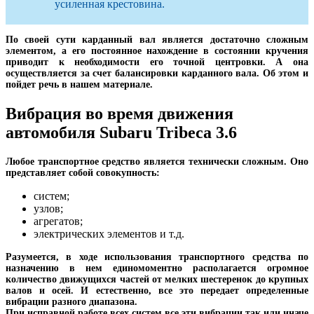
усиленная крестовина.
По своей сути карданный вал является достаточно сложным
элементом, а его постоянное нахождение в состоянии кручения
приводит к необходимости его точной центровки. А она
осуществляется за счет балансировки карданного вала. Об этом и
пойдет речь в нашем материале.
Вибрация во время движения
автомобиля Subaru Tribeca 3.6
Любое транспортное средство является технически сложным. Оно
представляет собой совокупность:
систем;
узлов;
агрегатов;
электрических элементов и т.д.
Разумеется, в ходе использования транспортного средства по
назначению в нем единомоментно располагается огромное
количество движущихся частей от мелких шестеренок до крупных
валов и осей. И естественно, все это передает определенные
вибрации разного диапазона.
При исправной работе всех систем все эти вибрации так или иначе