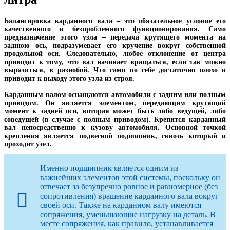
Балансировка карданного вала – это обязательное условие его
качественного и безпроблемного функционирования. Само
предназначение этого узла – передача крутящего момента на
заднюю ось, подразумевает его кручение вокруг собственной
продольной оси. Следовательно, любое отклонение от центра
приводит к тому, что вал начинает вращаться, если так можно
выразиться, в разнобой. Что само по себе достаточно плохо и
приводит к выходу этого узла из строя.
Карданным валом оснащаются автомобили с задним или полным
приводом. Он является элементом, передающим крутящий
момент к задней оси, которая может быть либо ведущей, либо
соведущей (в случае с полным приводом). Крепится карданный
вал непосредственно к кузову автомобиля. Основной точкой
крепления является подвесной подшипник, сквозь который и
проходит узел.
Именно подшипник является одним из
важнейших элементов этой системы, поскольку он
отвечает за безупречно ровное и равномерное (без
сопротивления) вращение карданного вала вокруг
своей оси. Также на карданном валу имеются
сопряжения, уменьшающие нагрузку на деталь. В
месте сопряжения, как правило, устанавливается