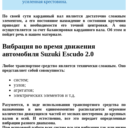
усиленная крестовина.
По своей сути карданный вал является достаточно сложным
элементом, а его постоянное нахождение в состоянии кручения
приводит к необходимости его точной центровки. А она
осуществляется за счет балансировки карданного вала. Об этом и
пойдет речь в нашем материале.
Вибрация во время движения
автомобиля Suzuki Escudo 2.0
Любое транспортное средство является технически сложным. Оно
представляет собой совокупность:
систем;
узлов;
агрегатов;
электрических элементов и т.д.
Разумеется, в ходе использования транспортного средства по
назначению в нем единомоментно располагается огромное
количество движущихся частей от мелких шестеренок до крупных
валов и осей. И естественно, все это передает определенные
вибрации разного диапазона.
При исправной работе всех систем все эти вибрации так или иначе