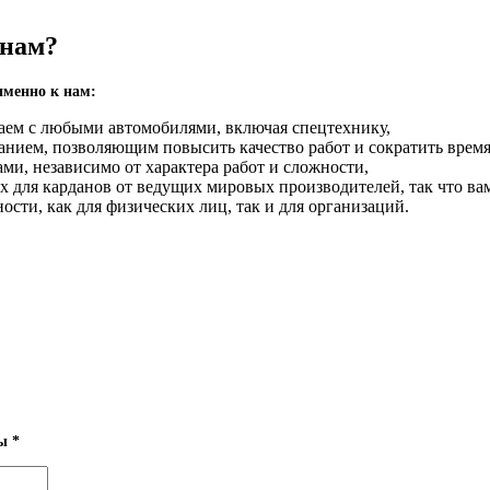
 нам?
именно к нам:
аем с любыми автомобилями, включая спецтехнику,
нием, позволяющим повысить качество работ и сократить время
ми, независимо от характера работ и сложности,
для карданов от ведущих мировых производителей, так что вам
сти, как для физических лиц, так и для организаций.
.
ны
*