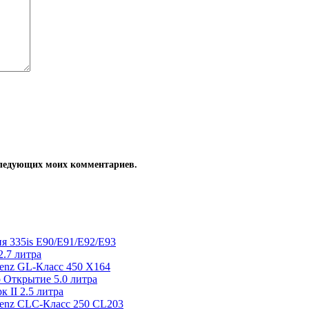
оследующих моих комментариев.
я 335is E90/E91/E92/E93
.7 литра
enz GL-Класс 450 X164
 Открытие 5.0 литра
 II 2.5 литра
Benz CLC-Класс 250 CL203