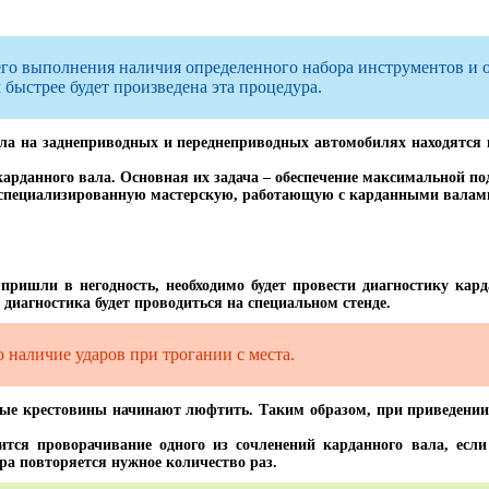
оего выполнения наличия определенного набора инструментов и 
быстрее будет произведена эта процедура.
ла на заднеприводных и переднеприводных автомобилях находятся в 
арданного вала. Основная их задача – обеспечение максимальной по
специализированную мастерскую, работающую с карданными валами
 пришли в негодность, необходимо будет провести диагностику кард
е диагностика будет проводиться на специальном стенде.
о наличие ударов при трогании с места.
тые крестовины начинают люфтить. Таким образом, при приведении
ится проворачивание одного из сочленений карданного вала, если
ра повторяется нужное количество раз.