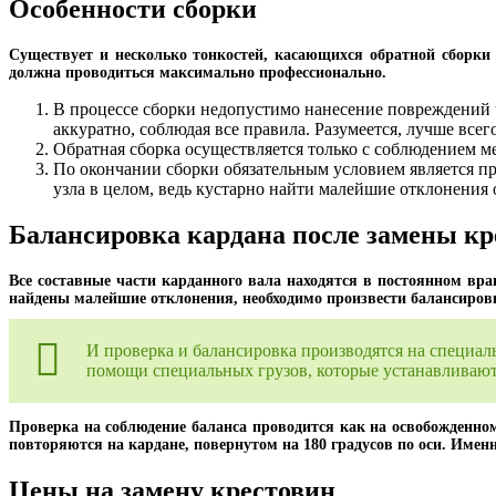
Особенности сборки
Существует и несколько тонкостей, касающихся обратной сборки 
должна проводиться максимально профессионально.
В процессе сборки недопустимо нанесение повреждений ч
аккуратно, соблюдая все правила. Разумеется, лучше всег
Обратная сборка осуществляется только с соблюдением м
По окончании сборки обязательным условием является пр
узла в целом, ведь кустарно найти малейшие отклонения 
Балансировка кардана после замены кре
Все составные части карданного вала находятся в постоянном вра
найдены малейшие отклонения, необходимо произвести балансиров
И проверка и балансировка производятся на специа
помощи специальных грузов, которые устанавливаютс
Проверка на соблюдение баланса проводится как на освобожденном 
повторяются на кардане, повернутом на 180 градусов по оси. Име
Цены на замену крестовин