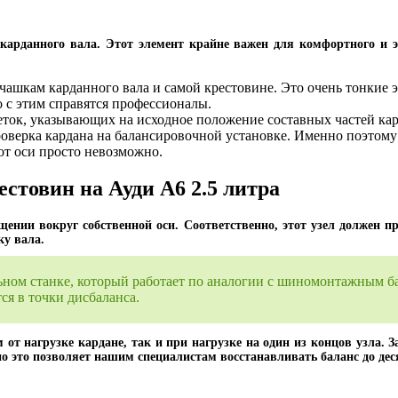
карданного вала. Этот элемент крайне важен для комфортного и э
ашкам карданного вала и самой крестовине. Это очень тонкие э
о с этим справятся профессионалы.
еток, указывающих на исходное положение составных частей кард
оверка кардана на балансировочной установке. Именно поэтому
от оси просто невозможно.
стовин на Ауди А6 2.5 литра
щении вокруг собственной оси. Соответственно, этот узел должен пр
ку вала.
льном станке, который работает по аналогии с шиномонтажным 
я в точки дисбаланса.
от нагрузке кардане, так и при нагрузке на один из концов узла. З
нно это позволяет нашим специалистам восстанавливать баланс до де