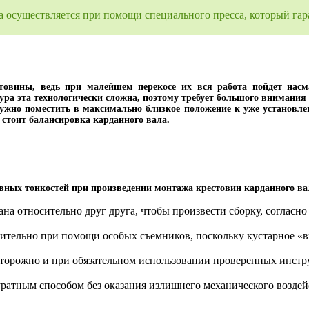
на осуществляется при помощи специального пресса, который гар
стовины, ведь при малейшем перекосе их вся работа пойдет насм
дура эта технологически сложна, поэтому требует большого внимани
нужно поместить в максимально близкое положение к уже установлен
 стоит балансировка карданного вала.
вных тонкостей при произведении монтажа крестовин карданного ва
ана относительно друг друга, чтобы произвести сборку, соглас
ительно при помощи особых съемников, поскольку кустарное «в
сторожно и при обязательном использовании проверенных инстр
ратным способом без оказания излишнего механического воздей