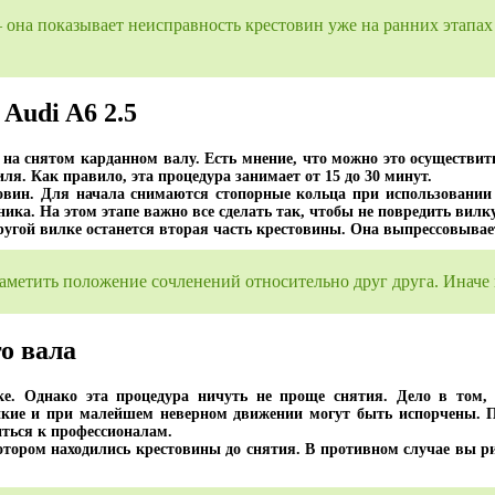
– она показывает неисправность крестовин уже на ранних этапах 
Audi A6 2.5
на снятом карданном валу. Есть мнение, что можно это осуществить 
я. Как правило, эта процедура занимает от 15 до 30 минут.
стовин. Для начала снимаются стопорные кольца при использовани
ика. На этом этапе важно все сделать так, чтобы не повредить вилку
другой вилке останется вторая часть крестовины. Она выпрессовыва
аметить положение сочленений относительно друг друга. Иначе 
о вала
ке. Однако эта процедура ничуть не проще снятия. Дело в том, 
пкие и при малейшем неверном движении могут быть испорчены. П
иться к профессионалам.
котором находились крестовины до снятия. В противном случае вы ри