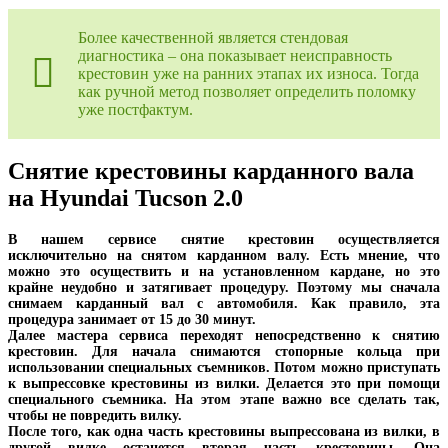
Более качественной является стендовая
диагностика – она показывает неисправность
крестовин уже на ранних этапах их износа. Тогда
как ручной метод позволяет определить поломку
уже постфактум.
Снятие крестовины карданного вала
на Hyundai Tucson 2.0
В нашем сервисе снятие крестовин осуществляется
исключительно на снятом карданном валу. Есть мнение, что
можно это осуществить и на установленном кардане, но это
крайне неудобно и затягивает процедуру. Поэтому мы сначала
снимаем карданный вал с автомобиля. Как правило, эта
процедура занимает от 15 до 30 минут.
Далее мастера сервиса переходят непосредственно к снятию
крестовин. Для начала снимаются стопорные кольца при
использовании специальных съемников. Потом можно приступать
к выпрессовке крестовины из вилки. Делается это при помощи
специального съемника. На этом этапе важно все сделать так,
чтобы не повредить вилку.
После того, как одна часть крестовины выпрессована из вилки, в
другой вилке останется вторая часть крестовины. Она