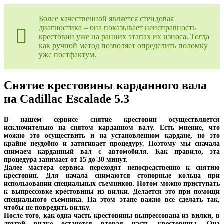
Более качественной является стендовая
диагностика – она показывает неисправность
крестовин уже на ранних этапах их износа. Тогда
как ручной метод позволяет определить поломку
уже постфактум.
Снятие крестовины карданного вала
на Cadillac Escalade 5.3
В нашем сервисе снятие крестовин осуществляется
исключительно на снятом карданном валу. Есть мнение, что
можно это осуществить и на установленном кардане, но это
крайне неудобно и затягивает процедуру. Поэтому мы сначала
снимаем карданный вал с автомобиля. Как правило, эта
процедура занимает от 15 до 30 минут.
Далее мастера сервиса переходят непосредственно к снятию
крестовин. Для начала снимаются стопорные кольца при
использовании специальных съемников. Потом можно приступать
к выпрессовке крестовины из вилки. Делается это при помощи
специального съемника. На этом этапе важно все сделать так,
чтобы не повредить вилку.
После того, как одна часть крестовины выпрессована из вилки, в
другой вилке останется вторая часть крестовины. Она