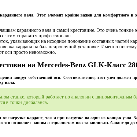
карданного вала. Этот элемент крайне важен для комфортного и э
ашкам карданного вала и самой крестовине. Это очень тонкие э
о с этим справятся профессионалы.
еток, указывающих на исходное положение составных частей кард
оверка кардана на балансировочной установке. Именно поэтому
от оси просто невозможно.
естовин на Mercedes-Benz GLK-Класс 28
щении вокруг собственной оси. Соответственно, этот узел должен пр
ку вала.
льном станке, который работает по аналогии с шиномонтажным 
я в точки дисбаланса.
от нагрузке кардане, так и при нагрузке на один из концов узла. З
нно это позволяет нашим специалистам восстанавливать баланс до де