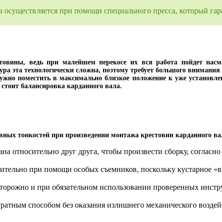
на осуществляется при помощи специального пресса, который гар
стовины, ведь при малейшем перекосе их вся работа пойдет насм
дура эта технологически сложна, поэтому требует большого внимани
нужно поместить в максимально близкое положение к уже установлен
 стоит балансировка карданного вала.
вных тонкостей при произведении монтажа крестовин карданного ва
ана относительно друг друга, чтобы произвести сборку, соглас
ительно при помощи особых съемников, поскольку кустарное «в
сторожно и при обязательном использовании проверенных инстр
ратным способом без оказания излишнего механического воздей