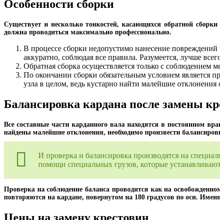
Особенности сборки
Существует и несколько тонкостей, касающихся обратной сборки 
должна проводиться максимально профессионально.
В процессе сборки недопустимо нанесение повреждений ч
аккуратно, соблюдая все правила. Разумеется, лучше всег
Обратная сборка осуществляется только с соблюдением м
По окончании сборки обязательным условием является пр
узла в целом, ведь кустарно найти малейшие отклонения 
Балансировка кардана после замены кр
Все составные части карданного вала находятся в постоянном вра
найдены малейшие отклонения, необходимо произвести балансиров
И проверка и балансировка производятся на специа
помощи специальных грузов, которые устанавливаютс
Проверка на соблюдение баланса проводится как на освобожденном 
повторяются на кардане, повернутом на 180 градусов по оси. Име
Цены на замену крестовин