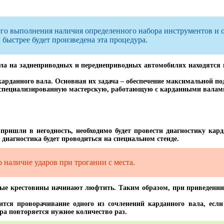
оего выполнения наличия определенного набора инструментов и 
быстрее будет произведена эта процедура.
ла на заднеприводных и переднеприводных автомобилях находятся в 
арданного вала. Основная их задача – обеспечение максимальной по
специализированную мастерскую, работающую с карданными валами
 пришли в негодность, необходимо будет провести диагностику кард
е диагностика будет проводиться на специальном стенде.
о наличие ударов при трогании с места.
тые крестовины начинают люфтить. Таким образом, при приведении
ится проворачивание одного из сочленений карданного вала, если
ра повторяется нужное количество раз.