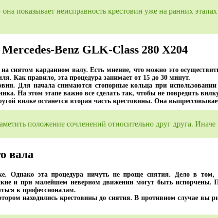
– она показывает неисправность крестовин уже на ранних этапах 
 Mercedes-Benz GLK-Class 280 X204
на снятом карданном валу. Есть мнение, что можно это осуществить 
я. Как правило, эта процедура занимает от 15 до 30 минут.
стовин. Для начала снимаются стопорные кольца при использовани
ика. На этом этапе важно все сделать так, чтобы не повредить вилку
другой вилке останется вторая часть крестовины. Она выпрессовыва
аметить положение сочленений относительно друг друга. Иначе 
о вала
ке. Однако эта процедура ничуть не проще снятия. Дело в том, 
пкие и при малейшем неверном движении могут быть испорчены. П
иться к профессионалам.
котором находились крестовины до снятия. В противном случае вы ри