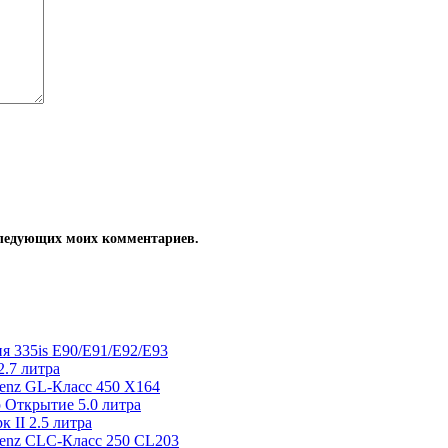
оследующих моих комментариев.
я 335is E90/E91/E92/E93
.7 литра
enz GL-Класс 450 X164
 Открытие 5.0 литра
 II 2.5 литра
Benz CLC-Класс 250 CL203