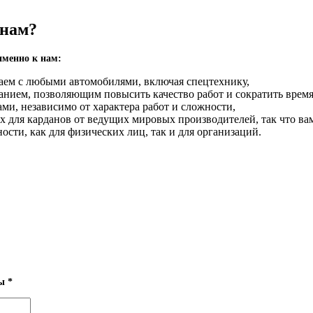
 нам?
именно к нам:
аем с любыми автомобилями, включая спецтехнику,
нием, позволяющим повысить качество работ и сократить время
ми, независимо от характера работ и сложности,
для карданов от ведущих мировых производителей, так что вам
сти, как для физических лиц, так и для организаций.
.
ны
*