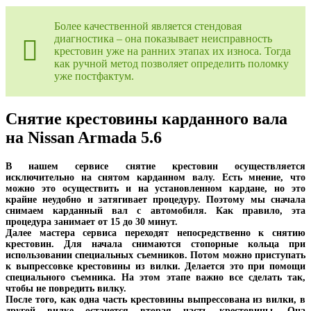
Более качественной является стендовая
диагностика – она показывает неисправность
крестовин уже на ранних этапах их износа. Тогда
как ручной метод позволяет определить поломку
уже постфактум.
Снятие крестовины карданного вала
на Nissan Armada 5.6
В нашем сервисе снятие крестовин осуществляется
исключительно на снятом карданном валу. Есть мнение, что
можно это осуществить и на установленном кардане, но это
крайне неудобно и затягивает процедуру. Поэтому мы сначала
снимаем карданный вал с автомобиля. Как правило, эта
процедура занимает от 15 до 30 минут.
Далее мастера сервиса переходят непосредственно к снятию
крестовин. Для начала снимаются стопорные кольца при
использовании специальных съемников. Потом можно приступать
к выпрессовке крестовины из вилки. Делается это при помощи
специального съемника. На этом этапе важно все сделать так,
чтобы не повредить вилку.
После того, как одна часть крестовины выпрессована из вилки, в
другой вилке останется вторая часть крестовины. Она