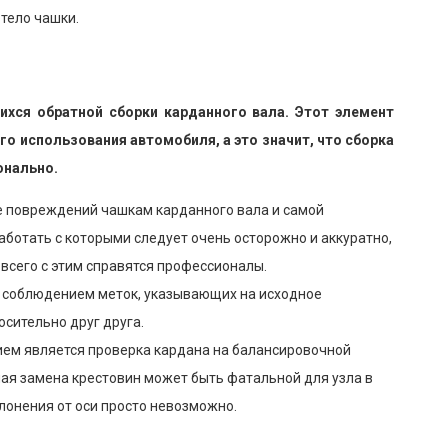
тело чашки.
ихся обратной сборки карданного вала. Этот элемент
о использования автомобиля, а это значит, что сборка
онально.
е повреждений чашкам карданного вала и самой
аботать с которыми следует очень осторожно и аккуратно,
 всего с этим справятся профессионалы.
с соблюдением меток, указывающих на исходное
осительно друг друга.
ием является проверка кардана на балансировочной
ая замена крестовин может быть фатальной для узла в
лонения от оси просто невозможно.