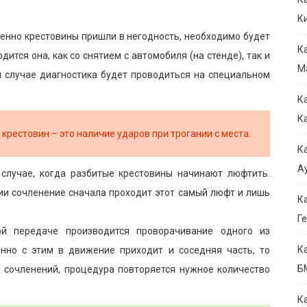
К
именно крестовины пришли в негодность, необходимо будет
К
ится она, как со снятием с автомобиля (на стенде), так и
М
ом случае диагностика будет проводиться на специальном
К
К
крестовин – это наличие ударов при трогании с места.
К
Ау
случае, когда разбитые крестовины начинают люфтить.
ии сочленение сначала проходит этот самый люфт и лишь
К
Ге
ой передаче производится проворачивание одного из
К
нно с этим в движение приходит и соседняя часть, то
Б
а сочленений, процедура повторяется нужное количество
К