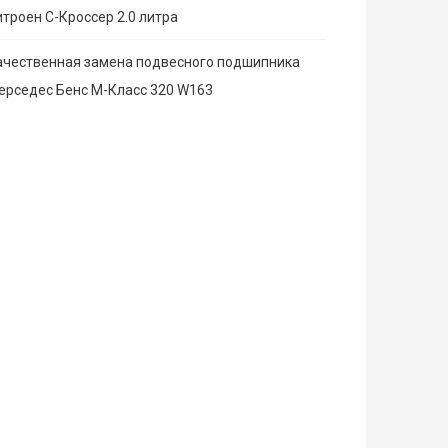
итроен С-Кроссер 2.0 литра
ачественная замена подвесного подшипника
ерседес Бенс М-Класс 320 W163