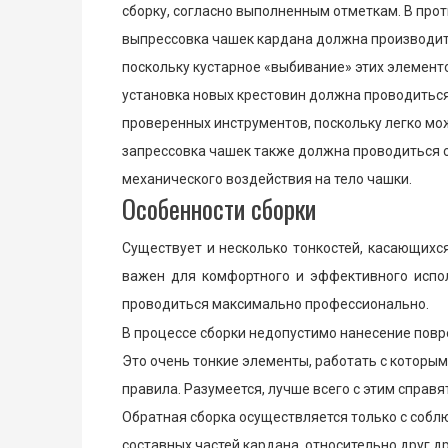
сборку, согласно выполненным отметкам. В про
выпрессовка чашек кардана должна производит
поскольку кустарное «выбивание» этих элемент
установка новых крестовин должна проводиться
проверенных инструментов, поскольку легко мо
запрессовка чашек также должна проводиться 
механического воздействия на тело чашки.
Особенности сборки
Существует и несколько тонкостей, касающихс
важен для комфортного и эффективного испол
проводиться максимально профессионально.
В процессе сборки недопустимо нанесение повр
Это очень тонкие элементы, работать с которым
правила. Разумеется, лучше всего с этим справ
Обратная сборка осуществляется только с соб
составных частей кардана, относительно друг др