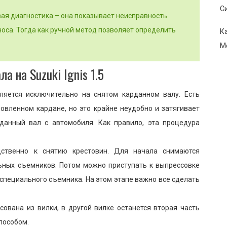
С
вая диагностика – она показывает неисправность
носа. Тогда как ручной метод позволяет определить
К
М
а на Suzuki Ignis 1.5
ляется исключительно на снятом карданном валу. Есть
новленном кардане, но это крайне неудобно и затягивает
данный вал с автомобиля. Как правило, эта процедура
дственно к снятию крестовин. Для начала снимаются
ьных съемников. Потом можно приступать к выпрессовке
 специального съемника. На этом этапе важно все сделать
сована из вилки, в другой вилке останется вторая часть
пособом.