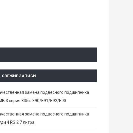
СВЕЖИЕ ЗАПИСИ
ачественная замена подвесного подшипника
МВ 3 серия 335is E90/E91/E92/E93
ачественная замена подвесного подшипника
ди 4 RS 2.7 литра