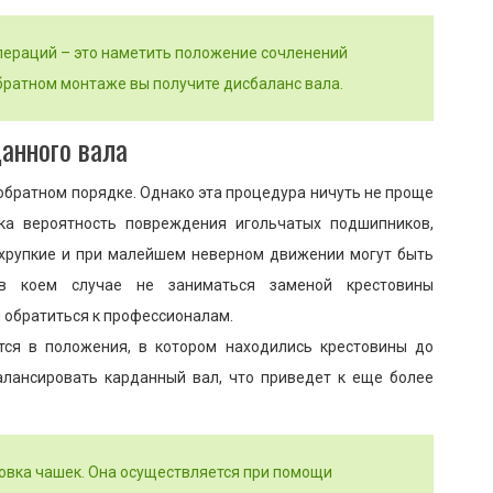
пераций – это наметить положение сочленений
обратном монтаже вы получите дисбаланс вала.
данного вала
обратном порядке. Однако эта процедура ничуть не проще
ика вероятность повреждения игольчатых подшипников,
 хрупкие и при малейшем неверном движении могут быть
в коем случае не заниматься заменой крестовины
и обратиться к профессионалам.
ится в положения, в котором находились крестовины до
алансировать карданный вал, что приведет к еще более
совка чашек. Она осуществляется при помощи