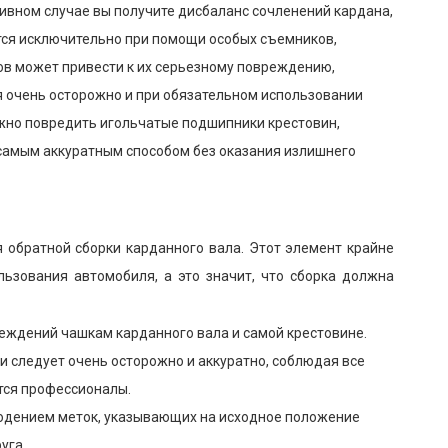
тивном случае вы получите дисбаланс сочленений кардана,
ся исключительно при помощи особых съемников,
ов может привести к их серьезному повреждению,
 очень осторожно и при обязательном использовании
жно повредить игольчатые подшипники крестовин,
самым аккуратным способом без оказания излишнего
я обратной сборки карданного вала. Этот элемент крайне
ьзования автомобиля, а это значит, что сборка должна
еждений чашкам карданного вала и самой крестовине.
и следует очень осторожно и аккуратно, соблюдая все
ятся профессионалы.
людением меток, указывающих на исходное положение
уга.