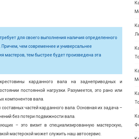
К
M
К
Л
 требует для своего выполнения наличия определенного
. Причем, чем современнее и универсальнее
К
я мастеров, тем быстрее будет произведена эта
То
К
M
крестовины карданного вала на заднеприводных и
стоянии постоянной нагрузки. Разумеется, это рано или
К
ых компонентов вала.
Т
 составных частей карданного вала. Основная их задача –
К
ений без потери подвижности вала.
Ф
ующих – это визит в специализированную мастерскую,
кой мастерской может служить наш автосервис.
К