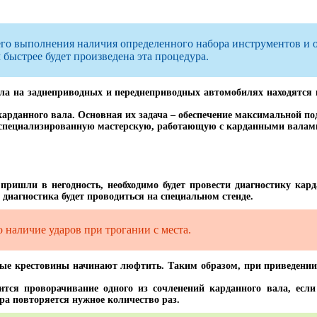
оего выполнения наличия определенного набора инструментов и 
быстрее будет произведена эта процедура.
ла на заднеприводных и переднеприводных автомобилях находятся в 
арданного вала. Основная их задача – обеспечение максимальной по
специализированную мастерскую, работающую с карданными валами
 пришли в негодность, необходимо будет провести диагностику кард
е диагностика будет проводиться на специальном стенде.
о наличие ударов при трогании с места.
тые крестовины начинают люфтить. Таким образом, при приведении
ится проворачивание одного из сочленений карданного вала, если
ра повторяется нужное количество раз.