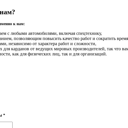
 нам?
именно к нам:
аем с любыми автомобилями, включая спецтехнику,
нием, позволяющим повысить качество работ и сократить время
ми, независимо от характера работ и сложности,
для карданов от ведущих мировых производителей, так что вам
сти, как для физических лиц, так и для организаций.
.
ны
*