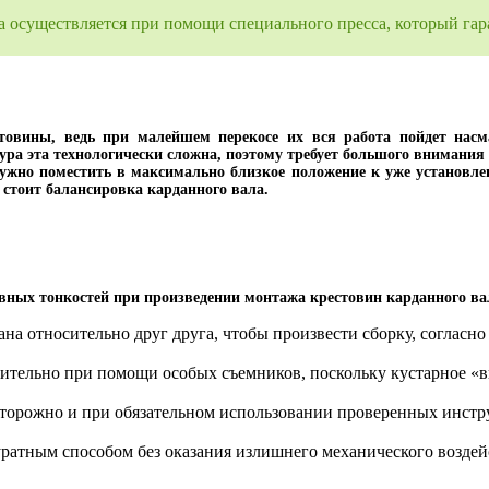
на осуществляется при помощи специального пресса, который гар
стовины, ведь при малейшем перекосе их вся работа пойдет насм
дура эта технологически сложна, поэтому требует большого внимани
нужно поместить в максимально близкое положение к уже установлен
 стоит балансировка карданного вала.
вных тонкостей при произведении монтажа крестовин карданного ва
ана относительно друг друга, чтобы произвести сборку, соглас
ительно при помощи особых съемников, поскольку кустарное «в
сторожно и при обязательном использовании проверенных инстр
ратным способом без оказания излишнего механического воздей