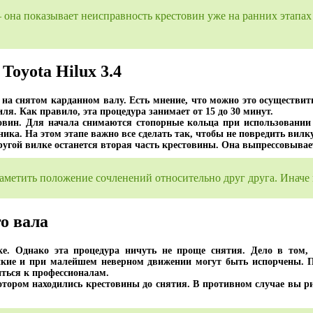
– она показывает неисправность крестовин уже на ранних этапах 
Toyota Hilux 3.4
на снятом карданном валу. Есть мнение, что можно это осуществить 
я. Как правило, эта процедура занимает от 15 до 30 минут.
стовин. Для начала снимаются стопорные кольца при использовани
ика. На этом этапе важно все сделать так, чтобы не повредить вилку
другой вилке останется вторая часть крестовины. Она выпрессовыва
аметить положение сочленений относительно друг друга. Иначе 
о вала
ке. Однако эта процедура ничуть не проще снятия. Дело в том, 
пкие и при малейшем неверном движении могут быть испорчены. П
иться к профессионалам.
котором находились крестовины до снятия. В противном случае вы ри