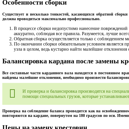
Особенности сборки
Существует и несколько тонкостей, касающихся обратной сборки 
должна проводиться максимально профессионально.
В процессе сборки недопустимо нанесение повреждений ч
аккуратно, соблюдая все правила. Разумеется, лучше всег
Обратная сборка осуществляется только с соблюдением м
По окончании сборки обязательным условием является пр
узла в целом, ведь кустарно найти малейшие отклонения 
Балансировка кардана после замены кр
Все составные части карданного вала находятся в постоянном вра
найдены малейшие отклонения, необходимо произвести балансиров
И проверка и балансировка производятся на специа
помощи специальных грузов, которые устанавливаютс
Проверка на соблюдение баланса проводится как на освобожденном 
повторяются на кардане, повернутом на 180 градусов по оси. Име
Цены на замену крестовин