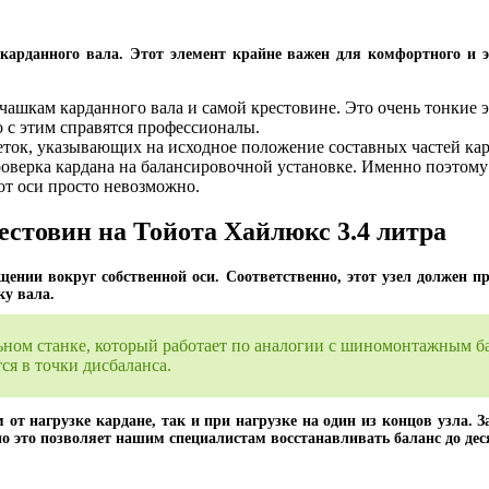
карданного вала. Этот элемент крайне важен для комфортного и э
ашкам карданного вала и самой крестовине. Это очень тонкие э
о с этим справятся профессионалы.
еток, указывающих на исходное положение составных частей кард
оверка кардана на балансировочной установке. Именно поэтому
от оси просто невозможно.
естовин на Тойота Хайлюкс 3.4 литра
щении вокруг собственной оси. Соответственно, этот узел должен пр
ку вала.
льном станке, который работает по аналогии с шиномонтажным 
я в точки дисбаланса.
от нагрузке кардане, так и при нагрузке на один из концов узла. З
нно это позволяет нашим специалистам восстанавливать баланс до де