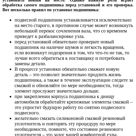
установить новый на место. Однако важную роль играет
обработка самого подшипника перед установкой и его проверка.
Вот несколько правил по установке подшипника:
подвесной подшипник устанавливается исключительно
на место старого, в противном случае может возникнуть
небольшой перекос сочленения вала, что со временем
приведет к разбалансировке узла.
перед установкой обязательно проверьте новый
подшипник на наличие шумов и легкость вращения,
если возникнут подозрения в том, что что-то не так, то
лучше всего обратиться к поставщику и потребовать
замены детали.
В процессе установки обязательно смажьте новую
деталь – это позволит значительно продлить жизнь
подшипника, а также в течение эксплуатации следите за
смазкой и обновляйте по мере необходимости, тогда
элемент прослужит значительно дольше.
при закреплении корпуса подшипника к днищу
автомобиля обработайте крепежные элементы смазкой –
это упростит будущую работу по снятию подвесного
подвесного.
желательно смазать силиконовой смазкой резиновый
уплотнитель и повторять эту процедуру по мере
необходимости, помните, что состояние резинового
уплотнителя – это залог вашей комфортной езды,