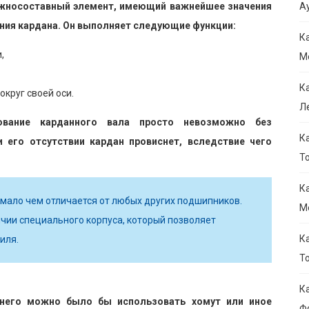
ожносоставный элемент, имеющий важнейшее значения
Ау
ния кардана. Он выполняет следующие функции:
К
,
M
К
круг своей оси.
Л
ование карданного вала просто невозможно без
К
 его отсутствии кардан провиснет, вследствие чего
То
К
мало чем отличается от любых других подшипников.
M
чии специального корпуса, который позволяет
К
иля.
Т
К
 него можно было бы использовать хомут или иное
Ф