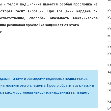
м и телом подшипника имеется особая прослойка из
К
которая гасит вибрации. При вращении кардана он
К
ответственно, способен оказывать механическое
нно резиновая прослойка защищает от этого.
К
:
М
К
К
К
Ау
идами, типами и размерами подвесных подшипников,
К
иагностики этого элемента. Просто обратитесь к нам, и в
Ге
м, в каком состоянии находится карданный вал вашего
К
Б