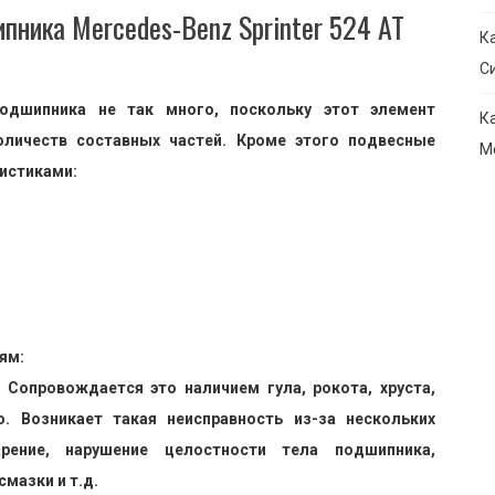
пника Mercedes-Benz Sprinter 524 AT
К
С
подшипника не так много, поскольку этот элемент
К
оличеств составных частей. Кроме этого подвесные
М
истиками:
ям:
 Сопровождается это наличием гула, рокота, хруста,
. Возникает такая неисправность из-за нескольких
рение, нарушение целостности тела подшипника,
мазки и т.д.