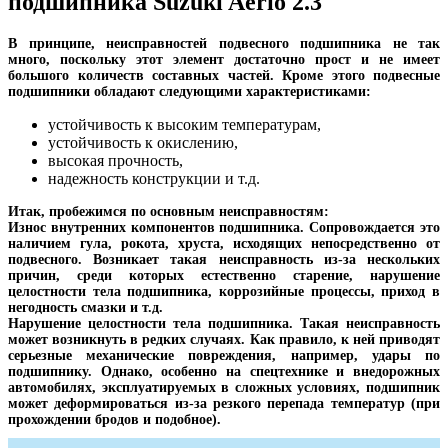
подшипника Suzuki Aerio 2.3
В принципе, неисправностей подвесного подшипника не так
много, поскольку этот элемент достаточно прост и не имеет
большого количеств составных частей. Кроме этого подвесные
подшипники обладают следующими характеристиками:
устойчивость к высоким температурам,
устойчивость к окислению,
высокая прочность,
надежность конструкции и т.д.
Итак, пробежимся по основным неисправностям:
Износ внутренних компонентов подшипника. Сопровождается это
наличием гула, рокота, хруста, исходящих непосредственно от
подвесного. Возникает такая неисправность из-за нескольких
причин, среди которых естественно старение, нарушение
целостности тела подшипника, коррозийные процессы, приход в
негодность смазки и т.д.
Нарушение целостности тела подшипника. Такая неисправность
может возникнуть в редких случаях. Как правило, к ней приводят
серьезные механические повреждения, например, удары по
подшипнику. Однако, особенно на спецтехнике и внедорожных
автомобилях, эксплуатируемых в сложных условиях, подшипник
может деформироваться из-за резкого перепада температур (при
прохождении бродов и подобное).