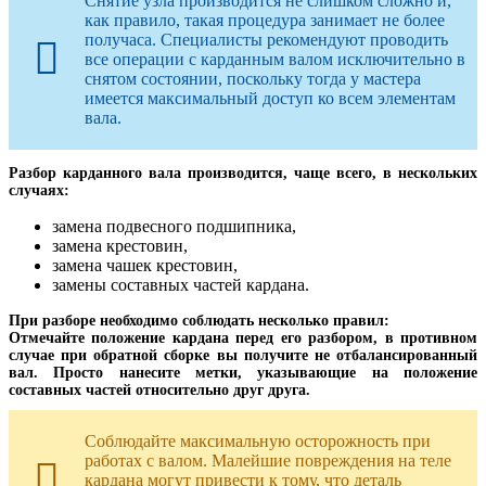
Снятие узла производится не слишком сложно и,
как правило, такая процедура занимает не более
получаса. Специалисты рекомендуют проводить
все операции с карданным валом исключительно в
снятом состоянии, поскольку тогда у мастера
имеется максимальный доступ ко всем элементам
вала.
Разбор карданного вала производится, чаще всего, в нескольких
случаях:
замена подвесного подшипника,
замена крестовин,
замена чашек крестовин,
замены составных частей кардана.
При разборе необходимо соблюдать несколько правил:
Отмечайте положение кардана перед его разбором, в противном
случае при обратной сборке вы получите не отбалансированный
вал. Просто нанесите метки, указывающие на положение
составных частей относительно друг друга.
Соблюдайте максимальную осторожность при
работах с валом. Малейшие повреждения на теле
кардана могут привести к тому, что деталь