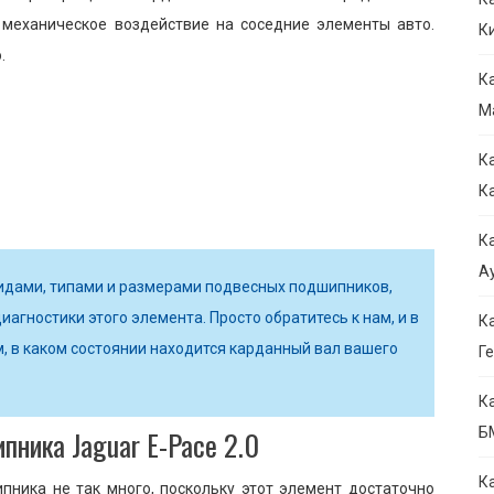
ь механическое воздействие на соседние элементы авто.
К
.
К
М
К
К
К
Ау
идами, типами и размерами подвесных подшипников,
иагностики этого элемента. Просто обратитесь к нам, и в
К
м, в каком состоянии находится карданный вал вашего
Ге
К
пника Jaguar E-Pace 2.0
Б
К
пника не так много, поскольку этот элемент достаточно