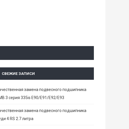
СВЕЖИЕ ЗАПИСИ
ачественная замена подвесного подшипника
МВ 3 серия 335is E90/E91/E92/E93
ачественная замена подвесного подшипника
ди 4 RS 2.7 литра