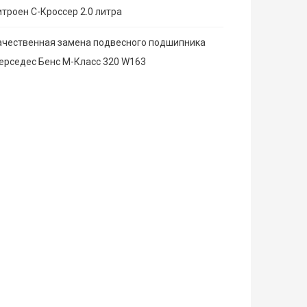
итроен С-Кроссер 2.0 литра
ачественная замена подвесного подшипника
ерседес Бенс М-Класс 320 W163