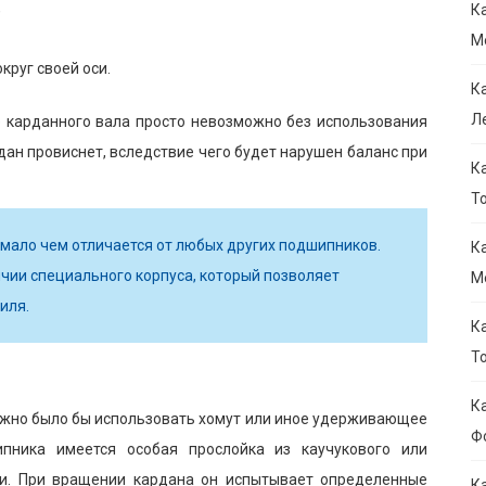
,
К
M
круг своей оси.
К
Л
 карданного вала просто невозможно без использования
дан провиснет, вследствие чего будет нарушен баланс при
К
То
мало чем отличается от любых других подшипников.
К
чии специального корпуса, который позволяет
M
иля.
К
Т
К
можно было бы использовать хомут или иное удерживающее
Ф
пника имеется особая прослойка из каучукового или
ии. При вращении кардана он испытывает определенные
К