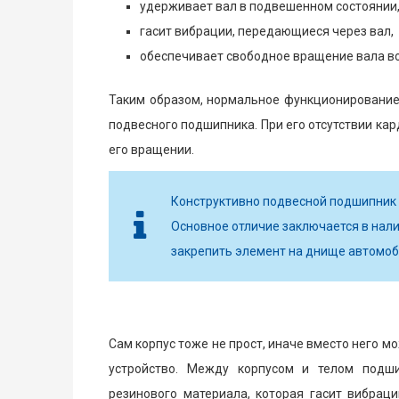
удерживает вал в подвешенном состоянии
гасит вибрации, передающиеся через вал,
обеспечивает свободное вращение вала во
Таким образом, нормальное функционирование
подвесного подшипника. При его отсутствии кар
его вращении.
Конструктивно подвесной подшипник 
Основное отличие заключается в нали
закрепить элемент на днище автомоб
Сам корпус тоже не прост, иначе вместо него 
устройство. Между корпусом и телом подши
резинового материала, которая гасит вибрац