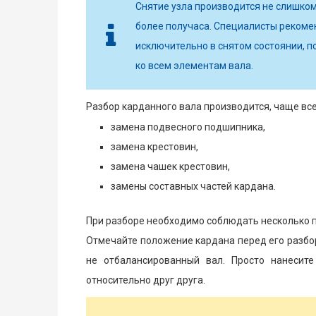
Снятие узла производится не слишком
более получаса. Специалисты рекоме
исключительно в снятом состоянии, п
ко всем элементам вала.
Разбор карданного вала производится, чаще всег
замена подвесного подшипника,
замена крестовин,
замена чашек крестовин,
замены составных частей кардана.
При разборе необходимо соблюдать несколько 
Отмечайте положение кардана перед его разбор
не отбалансированный вал. Просто нанесит
относительно друг друга.